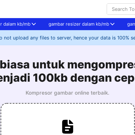
er dalam kb/mb
gambar resizer dalam kb/mb
gam
 not upload any files to server, hence your data is 100% s
r biasa untuk mengompr
njadi 100kb dengan cep
Kompresor gambar online terbaik.