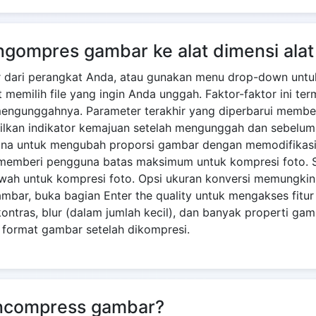
ngompres gambar ke alat dimensi ala
ar dari perangkat Anda, atau gunakan menu drop-down unt
 memilih file yang ingin Anda unggah. Faktor-faktor ini t
mengunggahnya. Parameter terakhir yang diperbarui member
pilkan indikator kemajuan setelah mengunggah dan sebelum
na untuk mengubah proporsi gambar dengan memodifikasi me
memberi pengguna batas maksimum untuk kompresi foto. 
wah untuk kompresi foto. Opsi ukuran konversi memungk
ar, buka bagian Enter the quality untuk mengakses fitur mo
ntras, blur (dalam jumlah kecil), dan banyak properti gam
format gambar setelah dikompresi.
ncompress gambar?