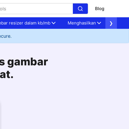
Blog
bar resizer dalam kb/mb
Menghasilkan
❯
Menged
ecure.
es gambar
at.