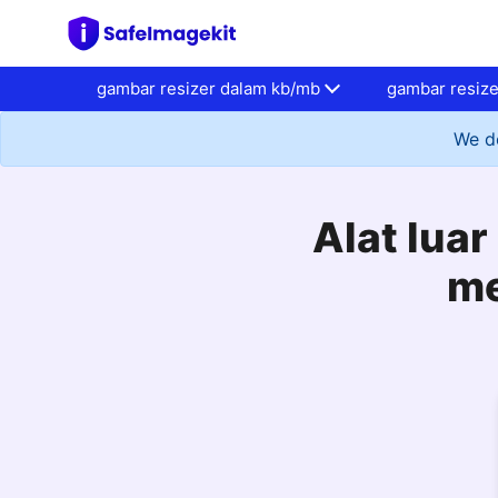
gambar resizer dalam kb/mb
gambar resiz
We do
Alat lua
me