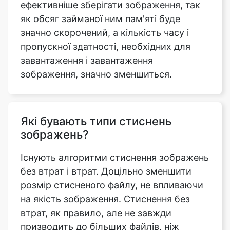
пропускної здатності, необхідних для
завантаження і завантаження
зображення, значно зменшиться.
Які бувають типи стиснень
зображень?
Існують алгоритми стиснення зображень
без втрат і втрат. Доцільно зменшити
розмір стисненого файлу, не впливаючи
на якість зображення. Стиснення без
втрат, як правило, але не завжди
призводить до більших файлів, ніж
стиснення з втратами. Для зменшення
кількості стадій рекомпресії доцільно
використовувати стиснення без втрат