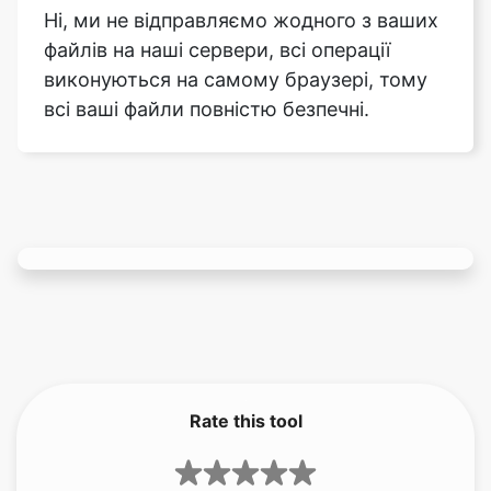
всі ваші файли повністю безпечні.
Rate this tool
3.67
/5
141
votes