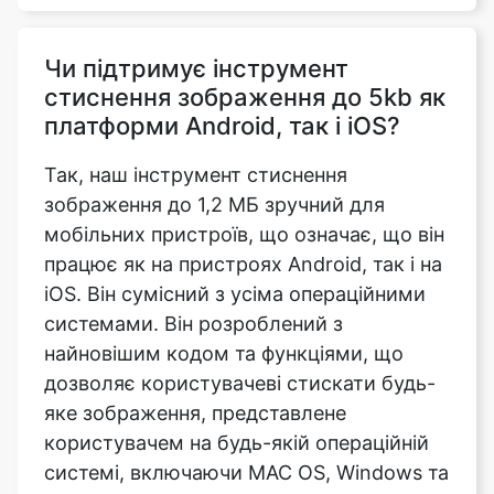
стиснення зображення до 5kb як
платформи Android, так і iOS?
Так, наш інструмент стиснення
зображення до 1,2 МБ зручний для
мобільних пристроїв, що означає, що він
працює як на пристроях Android, так і на
iOS. Він сумісний з усіма операційними
системами. Він розроблений з
найновішим кодом та функціями, що
дозволяє користувачеві стискати будь-
яке зображення, представлене
користувачем на будь-якій операційній
системі, включаючи MAC OS, Windows та
Ubuntu, якщо пристрій має надійне
підключення до Інтернету. Секрет в тому,
що він працює навіть при млявому