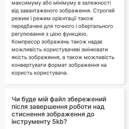
передбачені для точного і обертального
регулювання з цією функцією.
Компресор зображень також надає
можливість користувачеві змінювати
якість зображення, а також можливість
конвертувати формат зображення на
користь користувача.
Чи буде мій файл збережений
після завершення роботи над
стиснення зображення до
інструменту 5kb?
Ні, ми не відправляємо жодного з ваших
файлів на наші сервери, всі операції
виконуються на самому браузері, тому