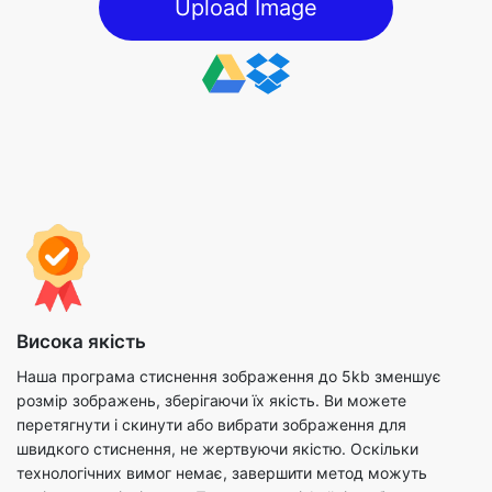
Висока якість
Наша програма стиснення зображення до 5kb зменшує
розмір зображень, зберігаючи їх якість. Ви можете
перетягнути і скинути або вибрати зображення для
швидкого стиснення, не жертвуючи якістю. Оскільки
технологічних вимог немає, завершити метод можуть
навіть нетехнічні люди. При стисненні файлів зображень ви
також можете використовувати доступні параметри, щоб
завершити процес максимально ефективно.