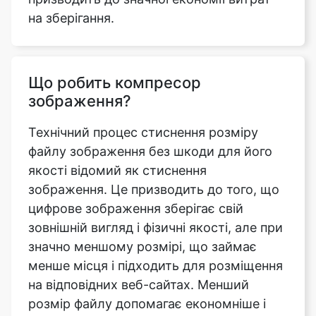
Що робить компресор
зображення?
Технічний процес стиснення розміру
файлу зображення без шкоди для його
якості відомий як стиснення
зображення. Це призводить до того, що
цифрове зображення зберігає свій
зовнішній вигляд і фізичні якості, але при
значно меншому розмірі, що займає
менше місця і підходить для розміщення
на відповідних веб-сайтах. Менший
розмір файлу допомагає економніше і
ефективніше зберігати зображення, так
як обсяг займаної ним пам'яті буде
значно скорочений, а кількість часу і