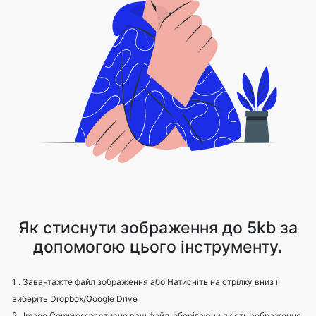
Як стиснути зображення до 5kb за
допомогою цього інструменту.
1 . Завантажте файл зображення або Натисніть на стрілку вниз і
виберіть Dropbox/Google Drive
2 . Image Compressor стисне ваш файл, зберігаючи якість зображення
3 . Завантажте файл зображення за допомогою опції завантаження.