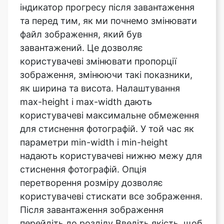
завантажений. Це дозволяє
користувачеві змінювати пропорції
зображення, змінюючи такі показники,
як ширина та висота. Налаштування
max-height і max-width дають
користувачеві максимальне обмеження
для стиснення фотографій. У той час як
параметри min-width і min-height
надають користувачеві нижню межу для
стиснення фотографій. Опція
перетворення розміру дозволяє
користувачеві стискати все зображення.
Після завантаження зображення
перейдіть до розділу Введіть якість, щоб
отримати доступ до функції модифікації
якості. Це впливає на загальну різкість,
контрастність, розмиття (у невеликих