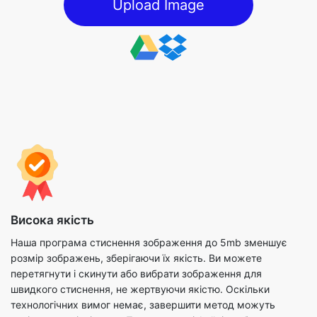
Висока якість
Наша програма стиснення зображення до 5mb зменшує
розмір зображень, зберігаючи їх якість. Ви можете
перетягнути і скинути або вибрати зображення для
швидкого стиснення, не жертвуючи якістю. Оскільки
технологічних вимог немає, завершити метод можуть
навіть нетехнічні люди. При стисненні файлів зображень ви
також можете використовувати доступні параметри, щоб
завершити процес максимально ефективно.