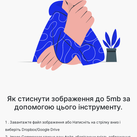
Як стиснути зображення до 5mb за
допомогою цього інструменту.
1 . Завантажте файл зображення або Натисніть на стрілку вниз і
виберіть Dropbox/Google Drive
2 . Image Compressor стисне ваш файл, зберігаючи якість зображення
3 . Завантажте файл зображення за допомогою опції завантаження.