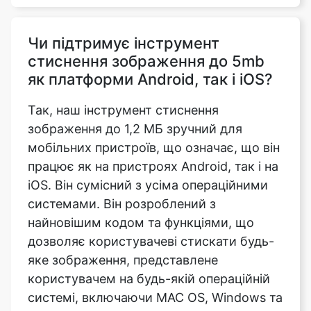
стиснення зображення до 5mb
як платформи Android, так і iOS?
Так, наш інструмент стиснення
зображення до 1,2 МБ зручний для
мобільних пристроїв, що означає, що він
працює як на пристроях Android, так і на
iOS. Він сумісний з усіма операційними
системами. Він розроблений з
найновішим кодом та функціями, що
дозволяє користувачеві стискати будь-
яке зображення, представлене
користувачем на будь-якій операційній
системі, включаючи MAC OS, Windows та
Ubuntu, якщо пристрій має надійне
підключення до Інтернету. Секрет в тому,
що він працює навіть при млявому