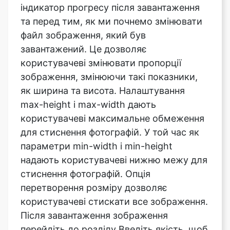
завантажений. Це дозволяє
користувачеві змінювати пропорції
зображення, змінюючи такі показники,
як ширина та висота. Налаштування
max-height і max-width дають
користувачеві максимальне обмеження
для стиснення фотографій. У той час як
параметри min-width і min-height
надають користувачеві нижню межу для
стиснення фотографій. Опція
перетворення розміру дозволяє
користувачеві стискати все зображення.
Після завантаження зображення
перейдіть до розділу Введіть якість, щоб
отримати доступ до функції модифікації
якості. Це впливає на загальну різкість,
контрастність, розмиття (у невеликих