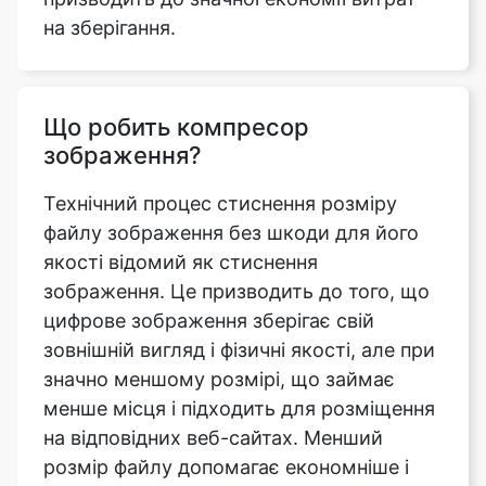
Що робить компресор
зображення?
Технічний процес стиснення розміру
файлу зображення без шкоди для його
якості відомий як стиснення
зображення. Це призводить до того, що
цифрове зображення зберігає свій
зовнішній вигляд і фізичні якості, але при
значно меншому розмірі, що займає
менше місця і підходить для розміщення
на відповідних веб-сайтах. Менший
розмір файлу допомагає економніше і
ефективніше зберігати зображення, так
як обсяг займаної ним пам'яті буде
значно скорочений, а кількість часу і