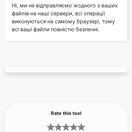
всі ваші файли повністю безпечні.
Rate this tool
3.67
/5
141
votes