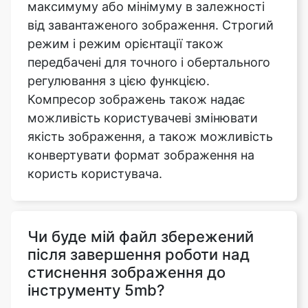
передбачені для точного і обертального
регулювання з цією функцією.
Компресор зображень також надає
можливість користувачеві змінювати
якість зображення, а також можливість
конвертувати формат зображення на
користь користувача.
Чи буде мій файл збережений
після завершення роботи над
стиснення зображення до
інструменту 5mb?
Ні, ми не відправляємо жодного з ваших
файлів на наші сервери, всі операції
виконуються на самому браузері, тому