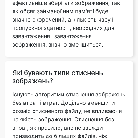
пропускної здатності, необхідних для
завантаження і завантаження
зображення, значно зменшиться.
Які бувають типи стиснень
зображень?
Існують алгоритми стиснення зображень
без втрат і втрат. Доцільно зменшити
розмір стисненого файлу, не впливаючи
на якість зображення. Стиснення без
втрат, як правило, але не завжди
призводить до більших файлів, ніж
стиснення з втратами. Для зменшення
кількості стадій рекомпресії доцільно
використовувати стиснення без втрат