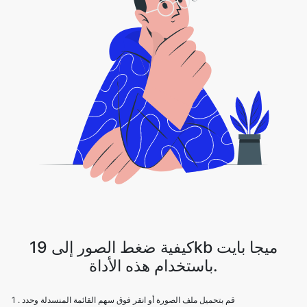
كيفية ضغط الصور إلى 19kb ميجا بايت
باستخدام هذه الأداة.
1 . قم بتحميل ملف الصورة أو انقر فوق سهم القائمة المنسدلة وحدد
Dropbox/Google Drive
2 . سيقوم Image Compressor بضغط ملفك مع الحفاظ على جودة الصورة
3 . قم بتنزيل ملف الصورة باستخدام خيار التنزيل.