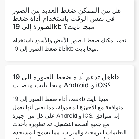
الصورة إلى 19kb ميجا بايت؟
نعم، يمكنك ضغط الصور بالأبيض والأسود باستخدام
أداة ضغط الصور إلى 19kb ميجا بايت.
هل تدعم أداة ضغط الصورة إلى 19kb
ميجا بايت منصات Android و iOS؟
نعم، أداة ضغط الصور إلى 19kb ميجا بايت
متوافقة مع الأجهزة المحمولة، مما يعني أنها تعمل
على كل من أجهزة Android و iOS. إنه متوافق
مع جميع أنظمة التشغيل. تم تطويره بأحدث
التعليمات البرمجية والميزات، مما يسمح للمستخدم
بضغط أي صورة يرسلها المستخدم على أي نظام
تشغيل، بما في ذلك MAC OS و Windows و
Ubuntu، طالما أن الجهاز يحتوي على اتصال