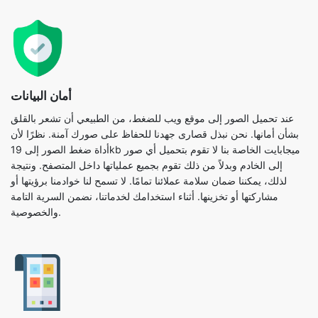
أمان البيانات
عند تحميل الصور إلى موقع ويب للضغط، من الطبيعي أن تشعر بالقلق
بشأن أمانها. نحن نبذل قصارى جهدنا للحفاظ على صورك آمنة. نظرًا لأن
أداة ضغط الصور إلى 19kb ميجابايت الخاصة بنا لا تقوم بتحميل أي صور
إلى الخادم وبدلاً من ذلك تقوم بجميع عملياتها داخل المتصفح. ونتيجة
لذلك، يمكننا ضمان سلامة عملائنا تمامًا. لا تسمح لنا خوادمنا برؤيتها أو
مشاركتها أو تخزينها. أثناء استخدامك لخدماتنا، نضمن السرية التامة
والخصوصية.
المرونة
تعمل أداة ضغط الصور إلى 19kb ميجا بايت مع مجموعة متنوعة من
المتصفحات والأجهزة الشائعة. هذا يعتمد على المتصفح ويعمل بشكل