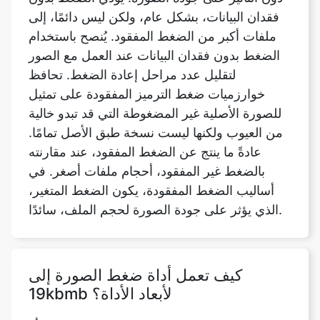
الضغط بدون فقدان البيانات عند العمل مع الصور
لتقليل عدد مراحل إعادة الضغط. تحافظ
خوارزميات ضغط الترميز المفقودة على تمثيل
للصورة الأصلية غير المضغوطة التي قد تبدو خالية
من العيوب ولكنها ليست نسخة طبق الأصل تمامًا.
عادةً ما ينتج عن الضغط المفقود، عند مقارنته
بالضغط غير المفقود، أحجام ملفات أصغر. في
أساليب الضغط المفقودة، يكون الضغط المتغير،
الذي يؤثر على جودة الصورة لحجم الملف، سائدًا.
كيف تعمل أداة ضغط الصورة إلى
19kbmb لأبعاد الأداة؟
انقر فوق اختيار ملف لتحميل صورة من جهازك، أو
استخدم القائمة المنسدلة لإرسال صورة من
Dropbox أو Google Drive. يمكنك الآن تحديد