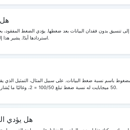
هل 
إلى تنسيق بدون فقدان البيانات بعد ضغطها. يؤدي الضغط المفقود، بح
استردادها أبدًا. يشير هذا إلى أنه لا يمكن فك ضغط الصورة بمجرد ضغطها.
50 ميجابايت له نسبة ضغط تبلغ 100/50 = 2، وغالبًا ما يُشار إليها كنسبة صريحة، 2:1، أو كنسبة ضمنية، 2/1.
هل يؤدي ال