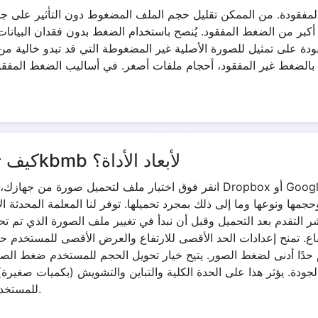
مفقودة. من الممكن تقليل حجم الملف المضغوط دون التأثير على جود
أكبر من الضغط المفقود. يُنصح باستخدام الضغط بدون فقدان البيانات
ة على تمثيل للصورة الأصلية غير المضغوطة التي قد تبدو خالية من 
ه بالضغط غير المفقود، أحجام ملفات أصغر. في أساليب الضغط المفقو
كيف تعمل أداة ضغط الصورة إلى 2kbmb لأبعاد الأداة؟
انقر فوق اختيار ملف لتحميل صورة من جهازك، أو استخدم القائمة المنسدلة لإر
مها ونوعها وما إلى ذلك بمجرد تحميلها. توفر لنا المعلمة المحدثة الأ
ؤشر التقدم بعد التحميل وقبل أن نبدأ في تغيير ملف الصورة الذي تم
ع. تمنح إعدادات الحد الأقصى للارتفاع والعرض الأقصى للمستخدم حد
م حدًا أدنى لضغط الصور. يتيح خيار تحويل الحجم للمستخدم ضغط الصو
جودة. يؤثر هذا على الحدة الكلية والتباين والتشويش (بكميات صغيرة
Mimetype للمستخدم تحديد تنسيق الصورة بعد ضغطها.