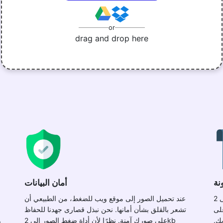
or
drag and drop here
نة
أمان البيانات
تعمل أداة ضغط الصور إلى 2kb ميجا بايت مع مجموعة
عند تحميل الصور إلى موقع ويب للضغط، من الطبيعي أن
على
تشعر بالقلق بشأن أمانها. نحن نبذل قصارى جهدنا للحفاظ
ك.
على صورك آمنة. نظرًا لأن أداة ضغط الصور إلى 2kb
و