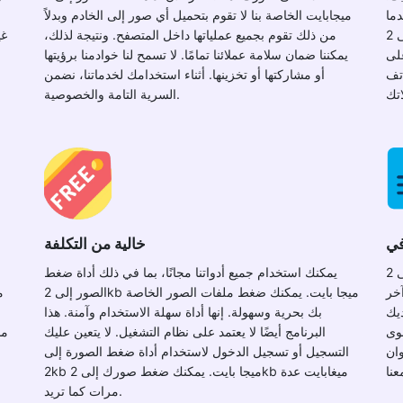
دما
ميجابايت الخاصة بنا لا تقوم بتحميل أي صور إلى الخادم وبدلاً
تستخدم أداة ضغط الصورة إلى 2kb ميجابايت، فإنها تتكيف
من ذلك تقوم بجميع عملياتها داخل المتصفح. ونتيجة لذلك،
غي
على
يمكننا ضمان سلامة عملائنا تمامًا. لا تسمح لنا خوادمنا برؤيتها
اتف
أو مشاركتها أو تخزينها. أثناء استخدامك لخدماتنا، نضمن
السرية التامة والخصوصية.
في
خالية من التكلفة
لقد قمنا ببناء أداة ضغط الصور إلى 2kb ميجا بايت بالكامل
يمكنك استخدام جميع أدواتنا مجانًا، بما في ذلك أداة ضغط
خر
الصور إلى 2kb ميجا بايت. يمكنك ضغط ملفات الصور الخاصة
ديك
بك بحرية وسهولة. إنها أداة سهلة الاستخدام وآمنة. هذا
سوى
البرنامج أيضًا لا يعتمد على نظام التشغيل. لا يتعين عليك
مد
ي شريط العناوين
التسجيل أو تسجيل الدخول لاستخدام أداة ضغط الصورة إلى
2kb ميجا بايت. يمكنك ضغط صورك إلى 2kb ميغابايت عدة
ا
مرات كما تريد.