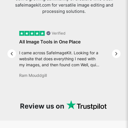
Verified
All Image Tools in One Place
I came across SafeImageKit. Looking for a
Previous slide
Next 
website that does everything I need with
my images, and then found com Well, quite
honestly, it feels like a game changer! It is
Ram Mouddgill
an incredibly high-speed, stable and easy-
to-use site. It has since become my go-to
whenever I want to edit or create images. I
would suggest to everyone who needs
snappy tools every now and then!
Review us on