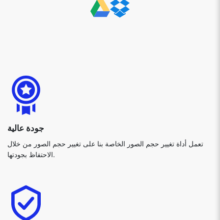
جودة عالية
تعمل أداة تغيير حجم الصور الخاصة بنا على تغيير حجم الصور من خلال
الاحتفاظ بجودتها.
أمان البيانات
لا يتم إرسال أي من بياناتك على خوادمنا، ويتم تنفيذ جميع العمليات على
المتصفح نفسه. هذا يمكننا من أن نكون آمنين بنسبة 100٪ لمستخدمينا