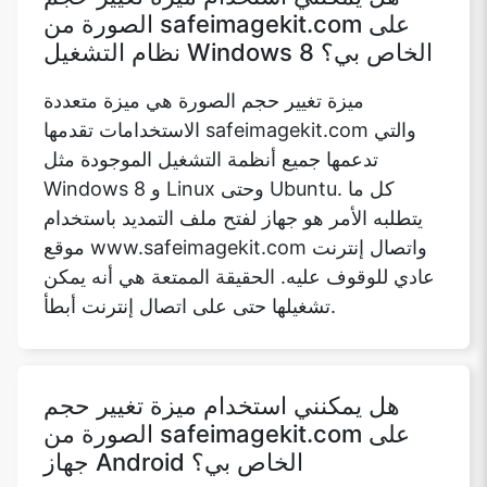
ميزة تغيير حجم الصورة هي ميزة متعددة
الاستخدامات تقدمها safeimagekit.com والتي
تدعمها جميع أنظمة التشغيل الموجودة مثل
Windows 8 و Linux وحتى Ubuntu. كل ما
يتطلبه الأمر هو جهاز لفتح ملف التمديد باستخدام
موقع www.safeimagekit.com واتصال إنترنت
عادي للوقوف عليه. الحقيقة الممتعة هي أنه يمكن
تشغيلها حتى على اتصال إنترنت أبطأ.
هل يمكنني استخدام ميزة تغيير حجم
الصورة من safeimagekit.com على
جهاز Android الخاص بي؟
نعم، ميزة تغيير حجم الصورة من
safeimagekit.com هي ميزة قائمة على الأنظمة
الأساسية حيث يمكن للمستخدم استخدام أداة