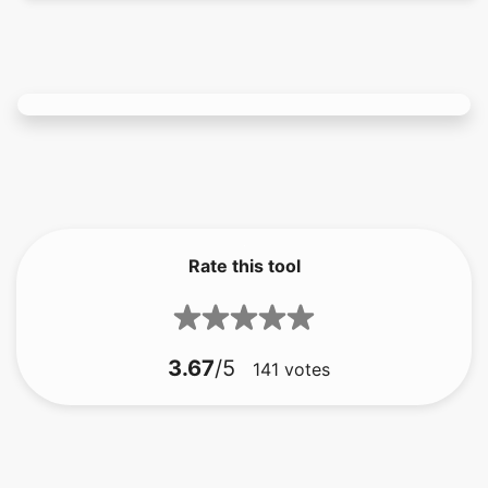
Rate this tool
3.67
/5
141
votes
komprimera bilden till 256kb