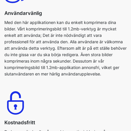
Med den här applikationen kan du enkelt komprimera dina
bilder. Vårt komprimeringsbild till 1.2mb-verktyg är mycket
enkelt att använda; Det är inte nödvändigt att vara
professionell för att använda den. Alla användare är välkomna
att använda detta verktyg. Eftersom allt är på ett ställe behöver
du inte gissa var du ska börja redigera. Även stora bilder
komprimeras inom några sekunder. Dessutom är vår
komprimeringsbild till 1.2mb-applikation annonsfri, vilket ger
slutanvändaren en mer härlig användarupplevelse.
Kostnadsfritt
Du kan använda alla våra verktyg gratis, inklusive vår
komprimera bild till 2kb verktyg. Du kan fritt och enkelt
komprimera dina bildfiler. Det är ett lättanvänt och säkert
verktyg. Detta program är också OS-agnostiker. Du behöver