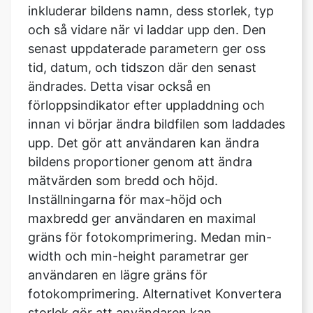
tid, datum, och tidszon där den senast
ändrades. Detta visar också en
förloppsindikator efter uppladdning och
innan vi börjar ändra bildfilen som laddades
upp. Det gör att användaren kan ändra
bildens proportioner genom att ändra
mätvärden som bredd och höjd.
Inställningarna för max-höjd och
maxbredd ger användaren en maximal
gräns för fotokomprimering. Medan min-
width och min-height parametrar ger
användaren en lägre gräns för
fotokomprimering. Alternativet Konvertera
storlek gör att användaren kan
komprimera hela bilden. När du har laddat
upp bilden går du till avsnittet Ange kvalitet