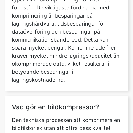
lagringshårdvara, tidsbesparingar för
dataöverföring och besparingar på
kommunikationsbandbredd. Detta kan
spara mycket pengar. Komprimerade filer
kräver mycket mindre lagringskapacitet än
okomprimerade data, vilket resulterar i
betydande besparingar i
lagringskostnaderna.
Vad gör en bildkompressor?
Den tekniska processen att komprimera en
bildfilstorlek utan att offra dess kvalitet
kallas bildkomprimering. Detta resulterar i
att den digitala bilden behåller sitt
utseende och fysiska egenskaper, men i en