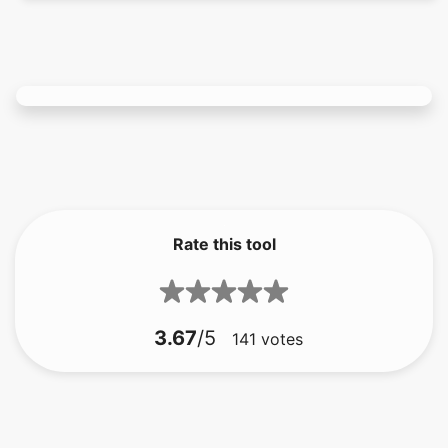
Rate this tool
3.67
/5
141
votes
komprimera bilden till 256kb