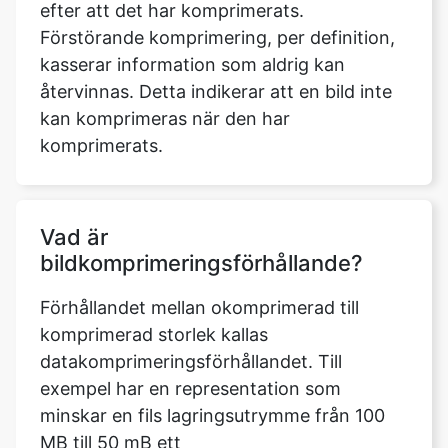
återvinnas. Detta indikerar att en bild inte
kan komprimeras när den har
komprimerats.
Vad är
bildkomprimeringsförhållande?
Förhållandet mellan okomprimerad till
komprimerad storlek kallas
datakomprimeringsförhållandet. Till
exempel har en representation som
minskar en fils lagringsutrymme från 100
MB till 50 mB ett
komprimeringsförhållande på 100/50 = 2,
ofta noterat som ett explicit förhållande,
2:1, eller som ett implicit förhållande, 2/1.