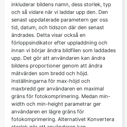
tid, datum, och tidszon där den senast
ändrades. Detta visar också en
förloppsindikator efter uppladdning och
innan vi börjar ändra bildfilen som laddades
upp. Det gör att användaren kan ändra
bildens proportioner genom att ändra
mätvärden som bredd och höjd.
Inställningarna för max-höjd och
maxbredd ger användaren en maximal
gräns för fotokomprimering. Medan min-
width och min-height parametrar ger
användaren en lägre gräns för
fotokomprimering. Alternativet Konvertera
storlek gör att användaren kan
komprimera hela bilden. När du har laddat
upp bilden går du till avsnittet Ange kvalitet