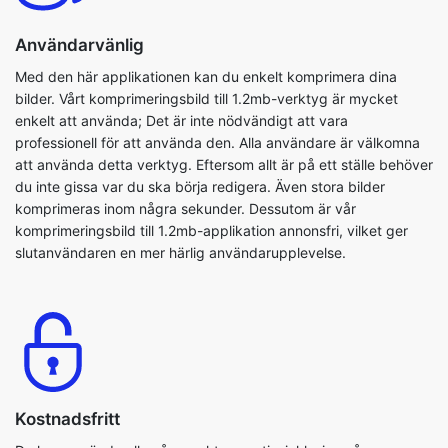
bilder. Vårt komprimeringsbild till 1.2mb-verktyg är mycket
enkelt att använda; Det är inte nödvändigt att vara
professionell för att använda den. Alla användare är välkomna
att använda detta verktyg. Eftersom allt är på ett ställe behöver
du inte gissa var du ska börja redigera. Även stora bilder
komprimeras inom några sekunder. Dessutom är vår
komprimeringsbild till 1.2mb-applikation annonsfri, vilket ger
slutanvändaren en mer härlig användarupplevelse.
Kostnadsfritt
Du kan använda alla våra verktyg gratis, inklusive vår
komprimera bild till 1.8kb verktyg. Du kan fritt och enkelt
komprimera dina bildfiler. Det är ett lättanvänt och säkert
verktyg. Detta program är också OS-agnostiker. Du behöver