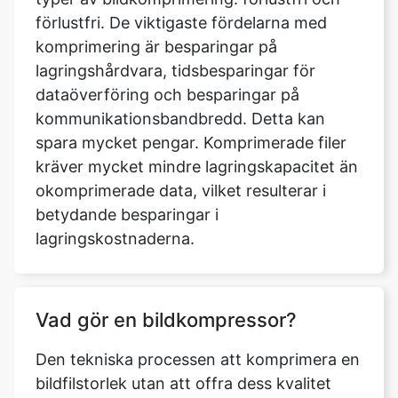
lagringshårdvara, tidsbesparingar för
dataöverföring och besparingar på
kommunikationsbandbredd. Detta kan
spara mycket pengar. Komprimerade filer
kräver mycket mindre lagringskapacitet än
okomprimerade data, vilket resulterar i
betydande besparingar i
lagringskostnaderna.
Vad gör en bildkompressor?
Den tekniska processen att komprimera en
bildfilstorlek utan att offra dess kvalitet
kallas bildkomprimering. Detta resulterar i
att den digitala bilden behåller sitt
utseende och fysiska egenskaper, men i en