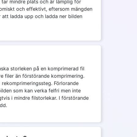
t tar mindre plats och är lämplig för
onomiskt och effektivt, eftersom mängden
att ladda upp och ladda ner bilden
inska storleken på en komprimerad fil
örre filer än förstörande komprimering.
et rekomprimeringssteg. Förlorande
lden som kan verka felfri men inte
vis i mindre filstorlekar. I förstörande
edd.