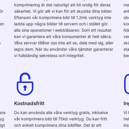
komprimering är det naturligt att bli orolig för deras
me
ör
säkerhet. Vi gör allt vi kan för att skydda dina bilder.
en
Eftersom vår komprimera bild till 1.2mb verktyg inte
ob
ven
ladda upp några bilder till servern och i stället gör
kom
alla sina operationer i webbläsaren. Som ett resultat
Nä
kan vi garantera att våra konsumenter är helt säkra.
ver
n
Våra servrar tillåter oss inte att se, dela med sig, eller
sk
lagra dem. När du använder våra tjänster garanterar
sta
vi fullständig sekretess och integritet.
be
Kostnadsfritt
In
era
Du kan använda alla våra verktyg gratis, inklusive
Vi
tyg
vår komprimera bild till 75kb verktyg. Du kan fritt
he
igt
och enkelt komprimera dina bildfiler. Det är ett
in