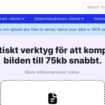
drare i kb/mb
bildstorleksändrare i kb/mb
bildst
 not upload any files to server, hence your data is 100% s
tiskt verktyg för att kom
bilden till 75kb snabbt.
Bästa bildkompressor online.