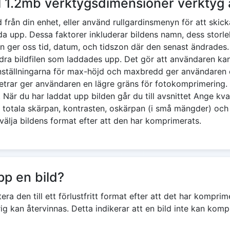
ll 1.2mb verktygsdimensioner verktyg
ild från din enhet, eller använd rullgardinsmenyn för att ski
adda upp. Dessa faktorer inkluderar bildens namn, dess storl
ger oss tid, datum, och tidszon där den senast ändrades. 
ndra bildfilen som laddades upp. Det gör att användaren ka
nställningarna för max-höjd och maxbredd ger användaren 
rar ger användaren en lägre gräns för fotokomprimering. Al
är du har laddat upp bilden går du till avsnittet Ange kva
n totala skärpan, kontrasten, oskärpan (i små mängder) oc
välja bildens format efter att den har komprimerats.
pp en bild?
ra den till ett förlustfritt format efter att det har kompr
rig kan återvinnas. Detta indikerar att en bild inte kan ko