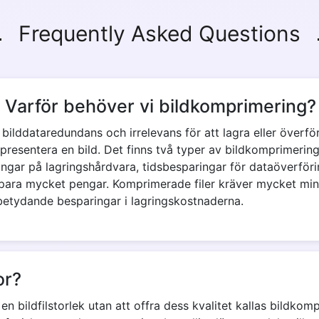
Frequently Asked Questions
 Varför behöver vi bildkomprimering?
a bilddataredundans och irrelevans för att lagra eller överfö
presentera en bild. Det finns två typer av bildkomprimering: 
ngar på lagringshårdvara, tidsbesparingar för dataöverför
ara mycket pengar. Komprimerade filer kräver mycket mind
 betydande besparingar i lagringskostnaderna.
or?
bildfilstorlek utan att offra dess kvalitet kallas bildkompr