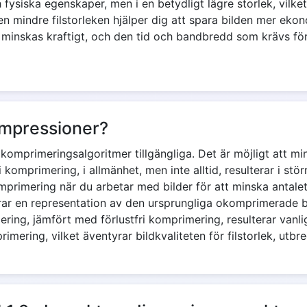
h fysiska egenskaper, men i en betydligt lägre storlek, vilke
en mindre filstorleken hjälper dig att spara bilden mer ek
inskas kraftigt, och den tid och bandbredd som krävs för 
ompressioner?
ldkomprimeringsalgoritmer tillgängliga. Det är möjligt att m
i komprimering, i allmänhet, men inte alltid, resulterar i st
komprimering när du arbetar med bilder för att minska antal
r en representation av den ursprungliga okomprimerade bi
ring, jämfört med förlustfri komprimering, resulterar vanligt
ering, vilket äventyrar bildkvaliteten för filstorlek, utbr