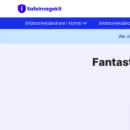
bildstorleksändrare i kb/mb
bildstorleksän
We do
Fantas