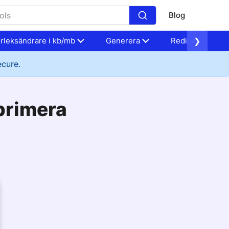
Blog
orleksändrare i kb/mb
Generera
Redigera
❯
ecure.
primera