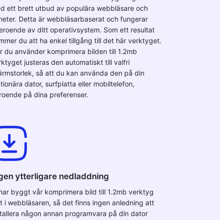
d ett brett utbud av populära webbläsare och
heter. Detta är webbläsarbaserat och fungerar
eroende av ditt operativsystem. Som ett resultat
mer du att ha enkel tillgång till det här verktyget.
r du använder komprimera bilden till 1.2mb
ktyget justeras den automatiskt till valfri
ärmstorlek, så att du kan använda den på din
tionära dator, surfplatta eller mobiltelefon,
roende på dina preferenser.
gen ytterligare nedladdning
 har byggt vår komprimera bild till 1.2mb verktyg
lt i webbläsaren, så det finns ingen anledning att
stallera någon annan programvara på din dator