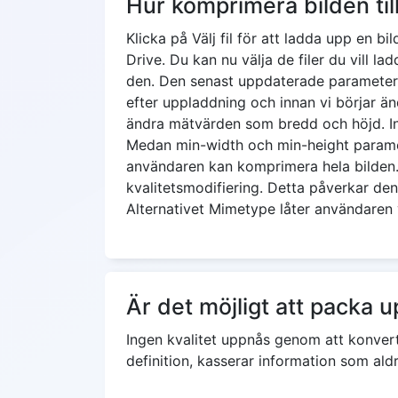
Hur komprimera bilden ti
Klicka på Välj fil för att ladda upp en b
Drive. Du kan nu välja de filer du vill l
den. Den senast uppdaterade parametern 
efter uppladdning och innan vi börjar ä
ändra mätvärden som bredd och höjd. I
Medan min-width och min-height paramet
användaren kan komprimera hela bilden. N
kvalitetsmodifiering. Detta påverkar de
Alternativet Mimetype låter användaren 
Är det möjligt att packa u
Ingen kvalitet uppnås genom att konverte
definition, kasserar information som ald