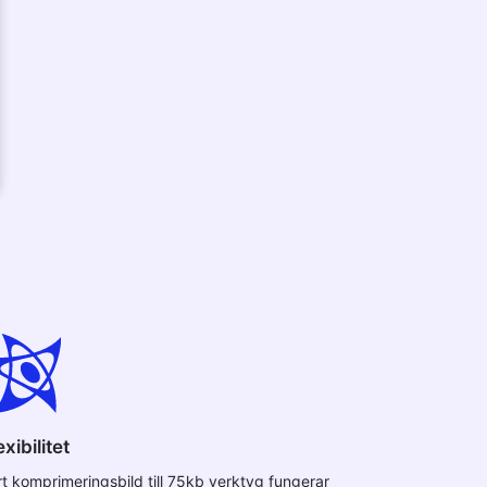
exibilitet
rt komprimeringsbild till 75kb verktyg fungerar