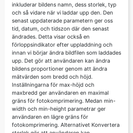
tid, datum, och tidszon där den senast
ändrades. Detta visar också en
förloppsindikator efter uppladdning och
innan vi börjar ändra bildfilen som laddades
upp. Det gör att användaren kan ändra
bildens proportioner genom att ändra
mätvärden som bredd och höjd.
Inställningarna för max-höjd och
maxbredd ger användaren en maximal
gräns för fotokomprimering. Medan min-
width och min-height parametrar ger
användaren en lägre gräns för
fotokomprimering. Alternativet Konvertera
storlek gör att användaren kan
komprimera hela bilden. När du har laddat
upp bilden går du till avsnittet Ange kvalitet
för att komma åt funktionen för