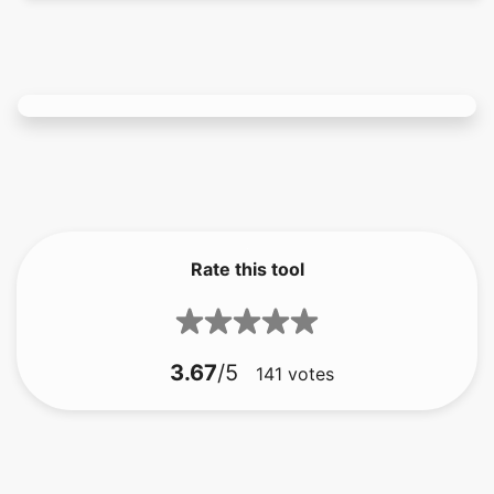
Rate this tool
3.67
/5
141
votes
komprimera bilden till 256kb