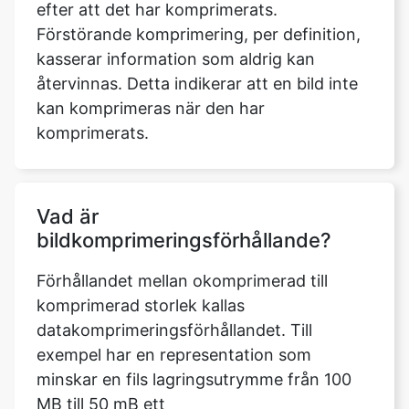
återvinnas. Detta indikerar att en bild inte
kan komprimeras när den har
komprimerats.
Vad är
bildkomprimeringsförhållande?
Förhållandet mellan okomprimerad till
komprimerad storlek kallas
datakomprimeringsförhållandet. Till
exempel har en representation som
minskar en fils lagringsutrymme från 100
MB till 50 mB ett
komprimeringsförhållande på 100/50 = 2,
ofta noterat som ett explicit förhållande,
2:1, eller som ett implicit förhållande, 2/1.