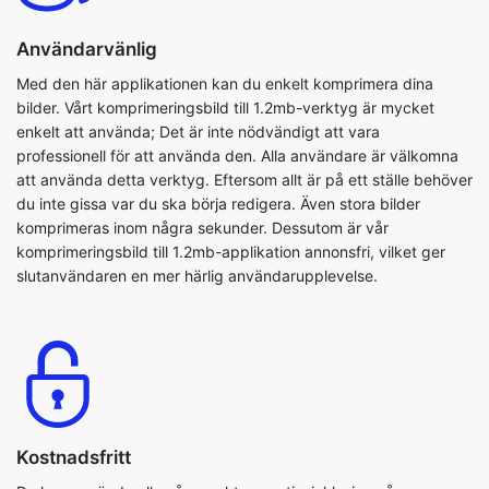
bilder. Vårt komprimeringsbild till 1.2mb-verktyg är mycket
enkelt att använda; Det är inte nödvändigt att vara
professionell för att använda den. Alla användare är välkomna
att använda detta verktyg. Eftersom allt är på ett ställe behöver
du inte gissa var du ska börja redigera. Även stora bilder
komprimeras inom några sekunder. Dessutom är vår
komprimeringsbild till 1.2mb-applikation annonsfri, vilket ger
slutanvändaren en mer härlig användarupplevelse.
Kostnadsfritt
Du kan använda alla våra verktyg gratis, inklusive vår
komprimera bild till 17kb verktyg. Du kan fritt och enkelt
komprimera dina bildfiler. Det är ett lättanvänt och säkert
verktyg. Detta program är också OS-agnostiker. Du behöver