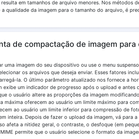
resulta em tamanhos de arquivo menores. Nos métodos d
a qualidade da imagem para o tamanho do arquivo, é pre
nta de compactação de imagem para 
gar uma imagem do seu dispositivo ou use o menu suspen
lecionar os arquivos que deseja enviar. Esses fatores in
arregá-la. O último parâmetro atualizado nos fornece a hor
m exibe um indicador de progresso após o upload e antes 
que o usuário altere as proporções da imagem modificando 
ura máxima oferecem ao usuário um limite máximo para co
ecem ao usuário um limite inferior para compressão de f
m inteira. Depois de fazer o upload da imagem, vá para a s
so afeta a nitidez geral, o contraste, o desfoque (em pequ
MIME permite que o usuário selecione o formato da imag