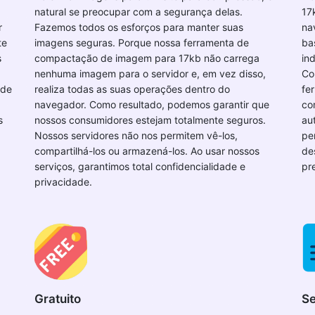
natural se preocupar com a segurança delas.
17
r
Fazemos todos os esforços para manter suas
na
te
imagens seguras. Porque nossa ferramenta de
ba
s
compactação de imagem para 17kb não carrega
in
nenhuma imagem para o servidor e, em vez disso,
Co
 de
realiza todas as suas operações dentro do
fe
navegador. Como resultado, podemos garantir que
co
s
nossos consumidores estejam totalmente seguros.
au
Nossos servidores não nos permitem vê-los,
pe
compartilhá-los ou armazená-los. Ao usar nossos
de
serviços, garantimos total confidencialidade e
pr
privacidade.
Gratuito
Se