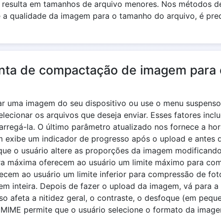
resulta em tamanhos de arquivo menores. Nos métodos d
a qualidade da imagem para o tamanho do arquivo, é pre
nta de compactação de imagem para 
gar uma imagem do seu dispositivo ou use o menu suspen
lecionar os arquivos que deseja enviar. Esses fatores in
arregá-la. O último parâmetro atualizado nos fornece a hor
m exibe um indicador de progresso após o upload e antes 
que o usuário altere as proporções da imagem modificando 
ura máxima oferecem ao usuário um limite máximo para co
ecem ao usuário um limite inferior para compressão de f
m inteira. Depois de fazer o upload da imagem, vá para a s
so afeta a nitidez geral, o contraste, o desfoque (em pequ
MIME permite que o usuário selecione o formato da imag