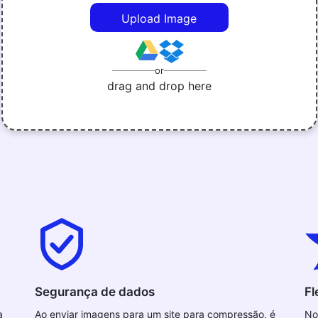
Upload Image
or
drag and drop here
Segurança de dados
Fl
a
Ao enviar imagens para um site para compressão, é
No