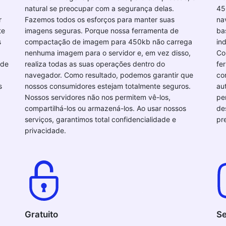
natural se preocupar com a segurança delas.
45
r
Fazemos todos os esforços para manter suas
na
te
imagens seguras. Porque nossa ferramenta de
ba
s
compactação de imagem para 450kb não carrega
in
nenhuma imagem para o servidor e, em vez disso,
Co
 de
realiza todas as suas operações dentro do
fe
navegador. Como resultado, podemos garantir que
co
s
nossos consumidores estejam totalmente seguros.
au
Nossos servidores não nos permitem vê-los,
pe
compartilhá-los ou armazená-los. Ao usar nossos
de
serviços, garantimos total confidencialidade e
pr
privacidade.
Gratuito
Se