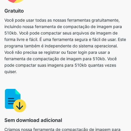
incluindo nossa ferramenta de compactação de imagem para
510kb. Você pode compactar seus arquivos de imagem de
forma livre e fácil. É uma ferramenta segura e fácil de usar. Este
programa também é independente do sistema operacional.
Você não precisa se registrar ou fazer login para usar a
ferramenta de compactação de imagem para 510kb. Você
pode compactar suas imagens para 510kb quantas vezes
quiser.
Sem download adicional
Criamos nossa ferramenta de compactação de imagem para
510kb inteiramente no navegador, então não há necessidade
de instalar nenhum outro software em seu computador ou
dispositivo. Como resultado, você tem total liberdade para usá-
lo sempre que desejar. Basta copiar e colar o URL do nosso site