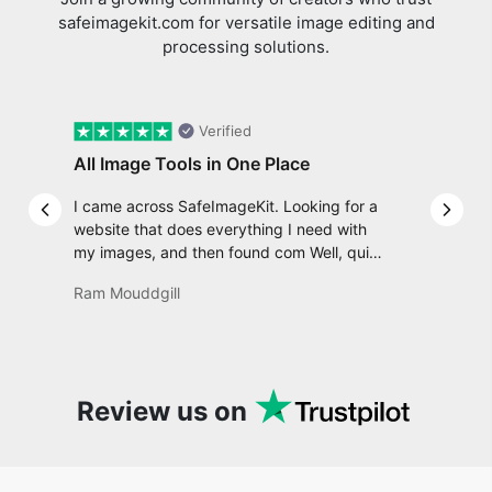
safeimagekit.com for versatile image editing and
processing solutions.
Verified
All Image Tools in One Place
I came across SafeImageKit. Looking for a
Previous slide
Next 
website that does everything I need with
my images, and then found com Well, quite
honestly, it feels like a game changer! It is
Ram Mouddgill
an incredibly high-speed, stable and easy-
to-use site. It has since become my go-to
whenever I want to edit or create images. I
would suggest to everyone who needs
snappy tools every now and then!
Review us on