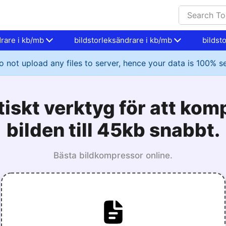
drare i kb/mb
bildstorleksändrare i kb/mb
bildst
 not upload any files to server, hence your data is 100% s
tiskt verktyg för att kom
bilden till 45kb snabbt.
Bästa bildkompressor online.