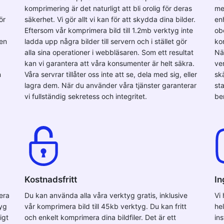
komprimering är det naturligt att bli orolig för deras
me
ör
säkerhet. Vi gör allt vi kan för att skydda dina bilder.
en
Eftersom vår komprimera bild till 1.2mb verktyg inte
ob
ven
ladda upp några bilder till servern och i stället gör
kom
alla sina operationer i webbläsaren. Som ett resultat
Nä
kan vi garantera att våra konsumenter är helt säkra.
ver
n
Våra servrar tillåter oss inte att se, dela med sig, eller
sk
lagra dem. När du använder våra tjänster garanterar
sta
vi fullständig sekretess och integritet.
be
Kostnadsfritt
In
era
Du kan använda alla våra verktyg gratis, inklusive
Vi
tyg
vår komprimera bild till 45kb verktyg. Du kan fritt
he
igt
och enkelt komprimera dina bildfiler. Det är ett
in