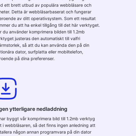
d ett brett utbud av populära webbläsare och
heter. Detta är webbläsarbaserat och fungerar
eroende av ditt operativsystem. Som ett resultat
mer du att ha enkel tillgång till det här verktyget.
r du använder komprimera bilden till 1.2mb
ktyget justeras den automatiskt till valfri
ärmstorlek, så att du kan använda den på din
tionära dator, surfplatta eller mobiltelefon,
roende på dina preferenser.
gen ytterligare nedladdning
 har byggt vår komprimera bild till 1.2mb verktyg
lt i webbläsaren, så det finns ingen anledning att
stallera någon annan programvara på din dator