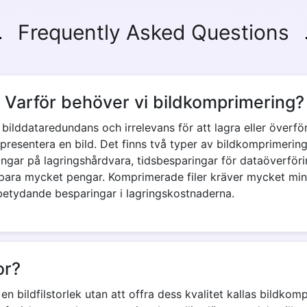
Frequently Asked Questions
 Varför behöver vi bildkomprimering?
a bilddataredundans och irrelevans för att lagra eller överfö
presentera en bild. Det finns två typer av bildkomprimering: 
ngar på lagringshårdvara, tidsbesparingar för dataöverför
ara mycket pengar. Komprimerade filer kräver mycket mind
 betydande besparingar i lagringskostnaderna.
or?
bildfilstorlek utan att offra dess kvalitet kallas bildkompr