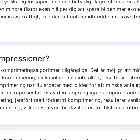
h fysiska egenskaper, men i en betydligt lägre storlek, vilke
en mindre filstorleken hjälper dig att spara bilden mer ek
inskas kraftigt, och den tid och bandbredd som krävs för 
ompressioner?
ldkomprimeringsalgoritmer tillgängliga. Det är möjligt att m
i komprimering, i allmänhet, men inte alltid, resulterar i st
komprimering när du arbetar med bilder för att minska antal
r en representation av den ursprungliga okomprimerade bi
ring, jämfört med förlustfri komprimering, resulterar vanligt
ering, vilket äventyrar bildkvaliteten för filstorlek, utbr