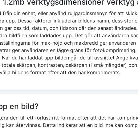
ll 1.2mb verktygsdimensioner verktyg
ild från din enhet, eller använd rullgardinsmenyn för att ski
adda upp. Dessa faktorer inkluderar bildens namn, dess storl
ger oss tid, datum, och tidszon där den senast ändrades. 
ndra bildfilen som laddades upp. Det gör att användaren ka
nställningarna för max-höjd och maxbredd ger användaren 
rar ger användaren en lägre gräns för fotokomprimering. Al
är du har laddat upp bilden går du till avsnittet Ange kva
n totala skärpan, kontrasten, oskärpan (i små mängder) oc
välja bildens format efter att den har komprimerats.
pp en bild?
ra den till ett förlustfritt format efter att det har kompr
rig kan återvinnas. Detta indikerar att en bild inte kan ko