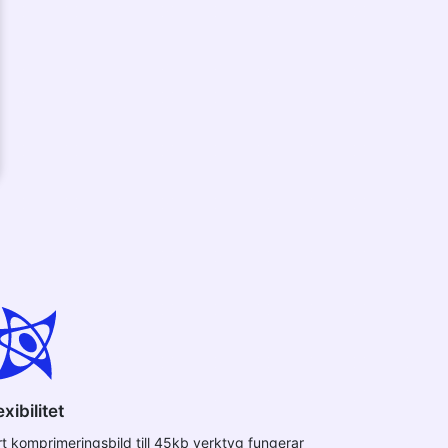
exibilitet
rt komprimeringsbild till 45kb verktyg fungerar