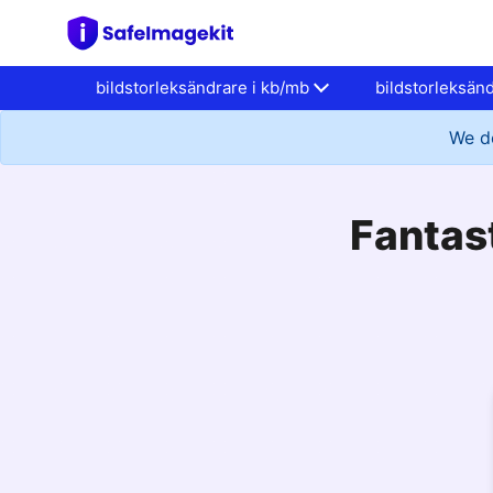
bildstorleksändrare i kb/mb
bildstorleksän
We do
Fantas