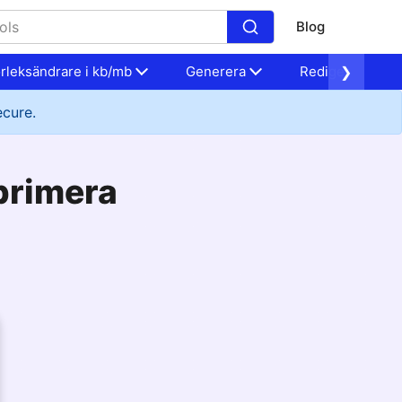
Blog
orleksändrare i kb/mb
Generera
Redigera
❯
ecure.
primera