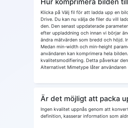
Hur komprimera bilden ti
Klicka på Välj fil för att ladda upp en b
Drive. Du kan nu välja de filer du vill l
den. Den senast uppdaterade parametern 
efter uppladdning och innan vi börjar ä
ändra mätvärden som bredd och höjd. I
Medan min-width och min-height paramet
användaren kan komprimera hela bilden. N
kvalitetsmodifiering. Detta påverkar de
Alternativet Mimetype låter användaren 
Är det möjligt att packa u
Ingen kvalitet uppnås genom att konverte
definition, kasserar information som ald