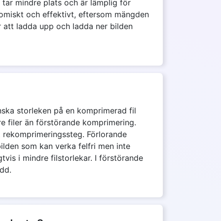
t tar mindre plats och är lämplig för
onomiskt och effektivt, eftersom mängden
att ladda upp och ladda ner bilden
inska storleken på en komprimerad fil
örre filer än förstörande komprimering.
et rekomprimeringssteg. Förlorande
lden som kan verka felfri men inte
vis i mindre filstorlekar. I förstörande
edd.