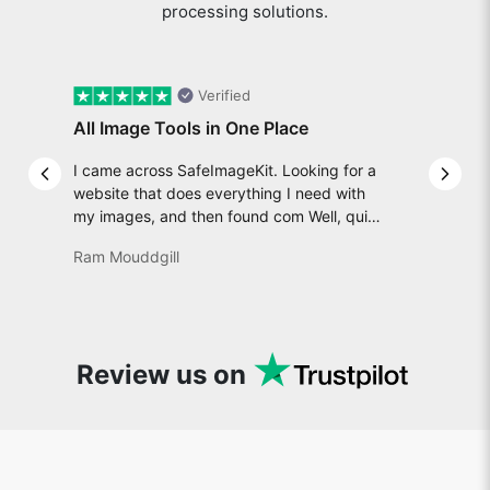
processing solutions.
Verified
All Image Tools in One Place
I came across SafeImageKit. Looking for a
Previous slide
Next 
website that does everything I need with
my images, and then found com Well, quite
honestly, it feels like a game changer! It is
Ram Mouddgill
an incredibly high-speed, stable and easy-
to-use site. It has since become my go-to
whenever I want to edit or create images. I
would suggest to everyone who needs
snappy tools every now and then!
Review us on