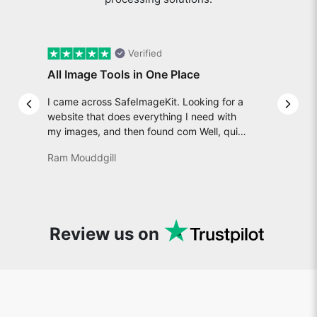
Verified
All Image Tools in One Place
I came across SafeImageKit. Looking for a
Previous slide
Next 
website that does everything I need with
my images, and then found com Well, quite
honestly, it feels like a game changer! It is
Ram Mouddgill
an incredibly high-speed, stable and easy-
to-use site. It has since become my go-to
whenever I want to edit or create images. I
would suggest to everyone who needs
snappy tools every now and then!
Review us on