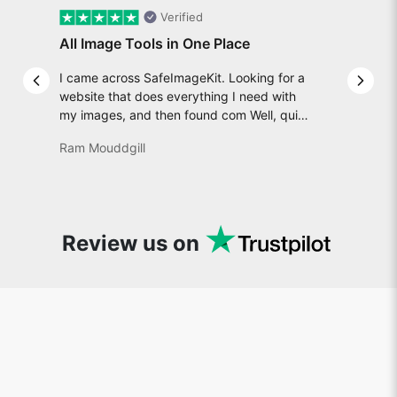
Verified
All Image Tools in One Place
I came across SafeImageKit. Looking for a
Previous slide
Next 
website that does everything I need with
my images, and then found com Well, quite
honestly, it feels like a game changer! It is
Ram Mouddgill
an incredibly high-speed, stable and easy-
to-use site. It has since become my go-to
whenever I want to edit or create images. I
would suggest to everyone who needs
snappy tools every now and then!
Review us on