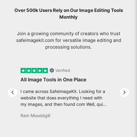
Over 500k Users Rely on Our Image Editing Tools
Monthly
Join a growing community of creators who trust
safeimagekit.com for versatile image editing and
processing solutions.
Verified
All Image Tools in One Place
I came across SafeImageKit. Looking for a
Previous slide
Next 
website that does everything I need with
my images, and then found com Well, quite
honestly, it feels like a game changer! It is
Ram Mouddgill
an incredibly high-speed, stable and easy-
to-use site. It has since become my go-to
whenever I want to edit or create images. I
would suggest to everyone who needs