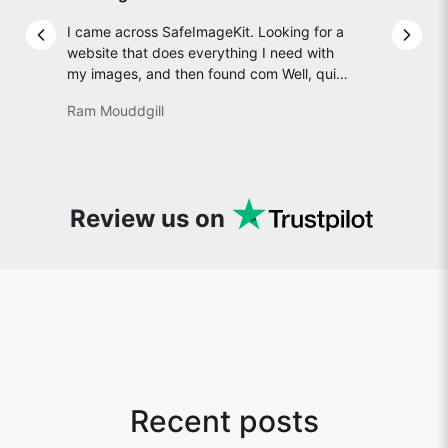
I came across SafeImageKit. Looking for a
Previous slide
Next 
website that does everything I need with
my images, and then found com Well, quite
honestly, it feels like a game changer! It is
Ram Mouddgill
an incredibly high-speed, stable and easy-
to-use site. It has since become my go-to
whenever I want to edit or create images. I
would suggest to everyone who needs
snappy tools every now and then!
Review us on
Recent posts