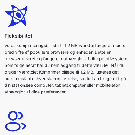
Fleksibilitet
Vores komprimeringsbillede til 1,2 MB værktøj fungerer med en
bred vifte af populære browsere og enheder. Dette er
browserbaseret og fungerer uafhængigt af dit operativsystem.
Som følge heraf har du nem adgang til dette værktøj. Når du
bruger værktøjet Komprimer billede til 1,2 MB, justeres det
automatisk til enhver skærmstørrelse, så du kan bruge det på
din stationære computer, tabletcomputer eller mobiltelefon,
afhængigt af dine præferencer.
Brugervenlig
Med denne applikation kan du nemt komprimere dine billeder.
Vores komprimeringsbillede til 1, 2 mb værktøj er meget enkelt