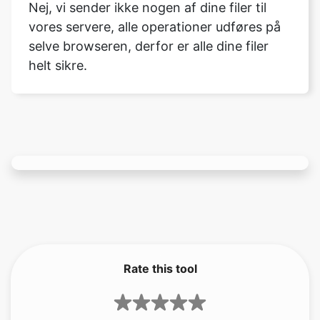
helt sikre.
Rate this tool
3.67
/5
141
votes