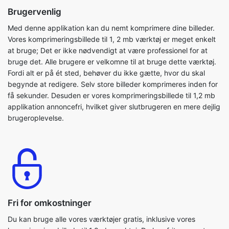
at bruge; Det er ikke nødvendigt at være professionel for at
bruge det. Alle brugere er velkomne til at bruge dette værktøj.
Fordi alt er på ét sted, behøver du ikke gætte, hvor du skal
begynde at redigere. Selv store billeder komprimeres inden for
få sekunder. Desuden er vores komprimeringsbillede til 1,2 mb
applikation annoncefri, hvilket giver slutbrugeren en mere dejlig
brugeroplevelse.
Fri for omkostninger
Du kan bruge alle vores værktøjer gratis, inklusive vores
komprimeringsbillede til 1.8mb værktøj. Du kan frit og nemt
komprimere dine billedfiler. Det er et brugervenligt og sikkert
værktøj. Dette program er også OS-agnostisk. Du behøver ikke
at registrere eller logge ind for at bruge komprimeringsbilledet