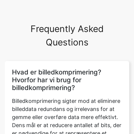
Frequently Asked
Questions
Hvad er billedkomprimering?
Hvorfor har vi brug for
billedkomprimering?
Billedkomprimering sigter mod at eliminere
billeddata redundans og irrelevans for at
gemme eller overføre data mere effektivt.
Dens mål er at reducere antallet af bits, der
er nødvendige for at repræsentere et
billede. Der er to typer billedkomprimering:
tabsfri og tabsfri. De vigtigste fordele ved
komprimering er