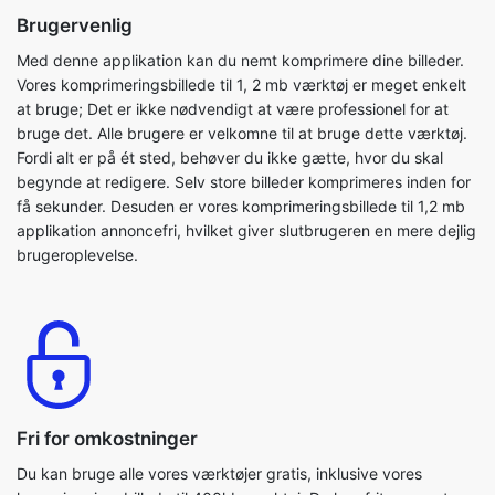
at bruge; Det er ikke nødvendigt at være professionel for at
bruge det. Alle brugere er velkomne til at bruge dette værktøj.
Fordi alt er på ét sted, behøver du ikke gætte, hvor du skal
begynde at redigere. Selv store billeder komprimeres inden for
få sekunder. Desuden er vores komprimeringsbillede til 1,2 mb
applikation annoncefri, hvilket giver slutbrugeren en mere dejlig
brugeroplevelse.
Fri for omkostninger
Du kan bruge alle vores værktøjer gratis, inklusive vores
komprimeringsbillede til 400kb værktøj. Du kan frit og nemt
komprimere dine billedfiler. Det er et brugervenligt og sikkert
værktøj. Dette program er også OS-agnostisk. Du behøver ikke
at registrere eller logge ind for at bruge komprimeringsbilledet