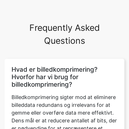
Frequently Asked
Questions
Hvad er billedkomprimering?
Hvorfor har vi brug for
billedkomprimering?
Billedkomprimering sigter mod at eliminere
billeddata redundans og irrelevans for at
gemme eller overføre data mere effektivt.
Dens mål er at reducere antallet af bits, der
er nødvendige for at repræsentere et
billede. Der er to typer billedkomprimering:
tabsfri og tabsfri. De vigtigste fordele ved
komprimering er