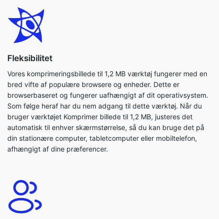
Fleksibilitet
Vores komprimeringsbillede til 1,2 MB værktøj fungerer med en
bred vifte af populære browsere og enheder. Dette er
browserbaseret og fungerer uafhængigt af dit operativsystem.
Som følge heraf har du nem adgang til dette værktøj. Når du
bruger værktøjet Komprimer billede til 1,2 MB, justeres det
automatisk til enhver skærmstørrelse, så du kan bruge det på
din stationære computer, tabletcomputer eller mobiltelefon,
afhængigt af dine præferencer.
Brugervenlig
Med denne applikation kan du nemt komprimere dine billeder.
Vores komprimeringsbillede til 1, 2 mb værktøj er meget enkelt