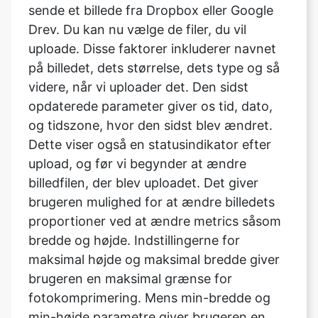
på billedet, dets størrelse, dets type og så
videre, når vi uploader det. Den sidst
opdaterede parameter giver os tid, dato,
og tidszone, hvor den sidst blev ændret.
Dette viser også en statusindikator efter
upload, og før vi begynder at ændre
billedfilen, der blev uploadet. Det giver
brugeren mulighed for at ændre billedets
proportioner ved at ændre metrics såsom
bredde og højde. Indstillingerne for
maksimal højde og maksimal bredde giver
brugeren en maksimal grænse for
fotokomprimering. Mens min-bredde og
min-højde parametre giver brugeren en
nedre grænse for foto kompression.
Indstillingen konverteringsstørrelse giver
brugeren mulighed for at komprimere hele