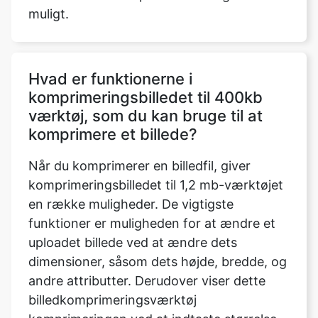
Hvad er funktionerne i
komprimeringsbilledet til 400kb
værktøj, som du kan bruge til at
komprimere et billede?
Når du komprimerer en billedfil, giver
komprimeringsbilledet til 1,2 mb-værktøjet
en række muligheder. De vigtigste
funktioner er muligheden for at ændre et
uploadet billede ved at ændre dets
dimensioner, såsom dets højde, bredde, og
andre attributter. Derudover viser dette
billedkomprimeringsværktøj
komprimeringen ved at indtaste størrelse,
som kan øges eller reduceres til et
maksimum eller minimum afhængigt af det
uploadede billede. En streng tilstand og en