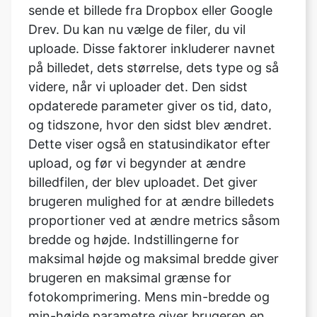
på billedet, dets størrelse, dets type og så
videre, når vi uploader det. Den sidst
opdaterede parameter giver os tid, dato,
og tidszone, hvor den sidst blev ændret.
Dette viser også en statusindikator efter
upload, og før vi begynder at ændre
billedfilen, der blev uploadet. Det giver
brugeren mulighed for at ændre billedets
proportioner ved at ændre metrics såsom
bredde og højde. Indstillingerne for
maksimal højde og maksimal bredde giver
brugeren en maksimal grænse for
fotokomprimering. Mens min-bredde og
min-højde parametre giver brugeren en
nedre grænse for foto kompression.
Indstillingen konverteringsstørrelse giver
brugeren mulighed for at komprimere hele