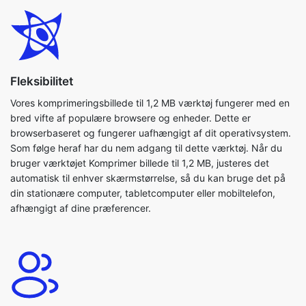
Fleksibilitet
Vores komprimeringsbillede til 1,2 MB værktøj fungerer med en
bred vifte af populære browsere og enheder. Dette er
browserbaseret og fungerer uafhængigt af dit operativsystem.
Som følge heraf har du nem adgang til dette værktøj. Når du
bruger værktøjet Komprimer billede til 1,2 MB, justeres det
automatisk til enhver skærmstørrelse, så du kan bruge det på
din stationære computer, tabletcomputer eller mobiltelefon,
afhængigt af dine præferencer.
Brugervenlig
Med denne applikation kan du nemt komprimere dine billeder.
Vores komprimeringsbillede til 1, 2 mb værktøj er meget enkelt