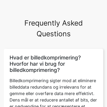
Frequently Asked
Questions
Hvad er billedkomprimering?
Hvorfor har vi brug for
billedkomprimering?
Billedkomprimering sigter mod at eliminere
billeddata redundans og irrelevans for at
gemme eller overføre data mere effektivt.
Dens mål er at reducere antallet af bits, der
er nødvendige for at repræsentere et
billede. Der er to typer billedkomprimering:
tabsfri og tabsfri. De vigtigste fordele ved
komprimering er