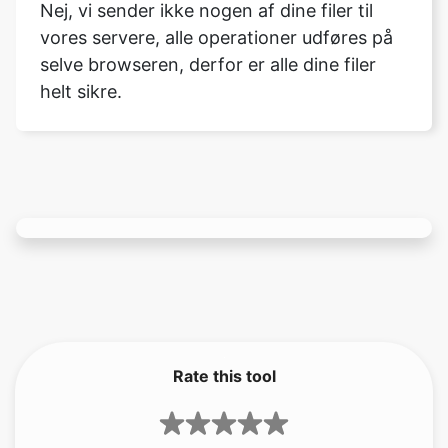
helt sikre.
Rate this tool
3.67
/5
141
votes