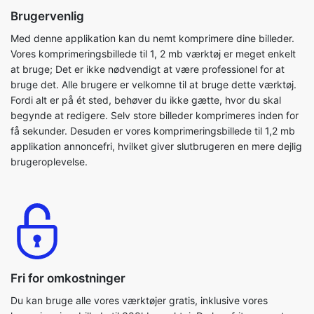
at bruge; Det er ikke nødvendigt at være professionel for at
bruge det. Alle brugere er velkomne til at bruge dette værktøj.
Fordi alt er på ét sted, behøver du ikke gætte, hvor du skal
begynde at redigere. Selv store billeder komprimeres inden for
få sekunder. Desuden er vores komprimeringsbillede til 1,2 mb
applikation annoncefri, hvilket giver slutbrugeren en mere dejlig
brugeroplevelse.
Fri for omkostninger
Du kan bruge alle vores værktøjer gratis, inklusive vores
komprimeringsbillede til 388kb værktøj. Du kan frit og nemt
komprimere dine billedfiler. Det er et brugervenligt og sikkert
værktøj. Dette program er også OS-agnostisk. Du behøver ikke
at registrere eller logge ind for at bruge komprimeringsbilledet