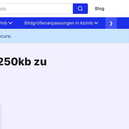
Blog
b/mb
Bildgrößenanpassungen in kb/mb
❯
Generie
ecure.
f 250kb zu