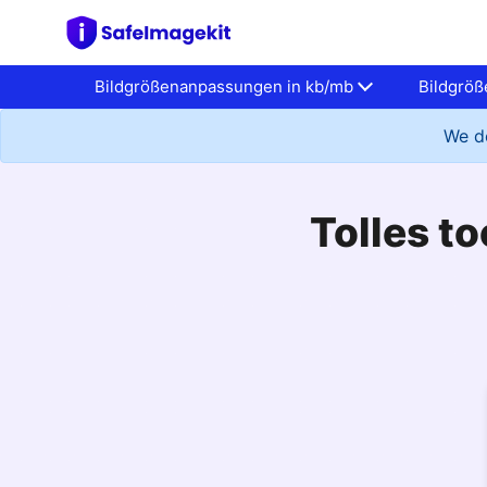
Bildgrößenanpassungen in kb/mb
Bildgrö
We do
Tolles to