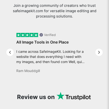
Join a growing community of creators who trust
safeimagekit.com for versatile image editing and
processing solutions.
Verified
All Image Tools in One Place
I came across SafeImageKit. Looking for a
Previous slide
Next 
website that does everything I need with
my images, and then found com Well, quite
honestly, it feels like a game changer! It is
Ram Mouddgill
an incredibly high-speed, stable and easy-
to-use site. It has since become my go-to
whenever I want to edit or create images. I
would suggest to everyone who needs
snappy tools every now and then!
Review us on