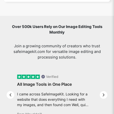
Over 500k Users Rely on Our Image Editing Tools
Monthly
Join a growing community of creators who trust
safeimagekit.com for versatile image editing and
processing solutions.
Verified
All Image Tools in One Place
I came across SafeImageKit. Looking for a
Previous slide
Next 
website that does everything I need with
my images, and then found com Well, quite
honestly, it feels like a game changer! It is