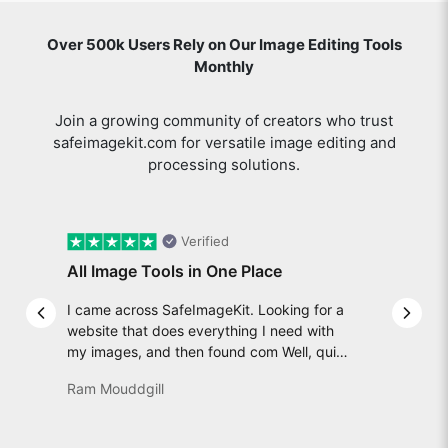
Over 500k Users Rely on Our Image Editing Tools
Monthly
Join a growing community of creators who trust
safeimagekit.com for versatile image editing and
processing solutions.
Verified
All Image Tools in One Place
I came across SafeImageKit. Looking for a
Previous slide
Next 
website that does everything I need with
my images, and then found com Well, quite
honestly, it feels like a game changer! It is
Ram Mouddgill
an incredibly high-speed, stable and easy-
to-use site. It has since become my go-to
whenever I want to edit or create images. I