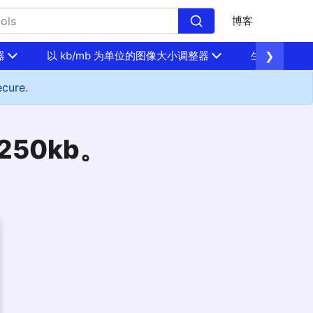
博客
器
以 kb/mb 为单位的图像大小调整器
生成
❯
ecure.
50kb。