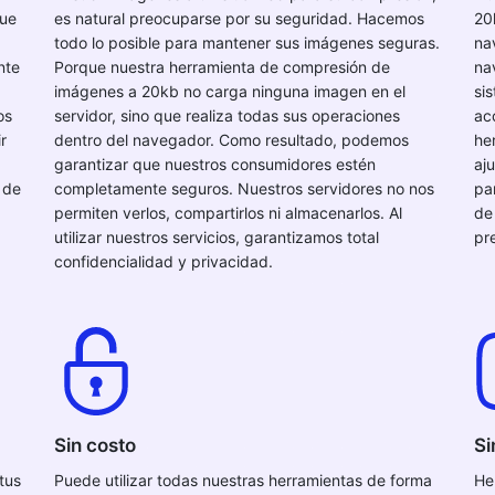
que
es natural preocuparse por su seguridad. Hacemos
20
todo lo posible para mantener sus imágenes seguras.
na
nte
Porque nuestra herramienta de compresión de
na
imágenes a 20kb no carga ninguna imagen en el
si
os
servidor, sino que realiza todas sus operaciones
ac
r
dentro del navegador. Como resultado, podemos
he
garantizar que nuestros consumidores estén
aj
 de
completamente seguros. Nuestros servidores no nos
pan
permiten verlos, compartirlos ni almacenarlos. Al
de 
utilizar nuestros servicios, garantizamos total
pr
confidencialidad y privacidad.
Sin costo
Si
tus
Puede utilizar todas nuestras herramientas de forma
He