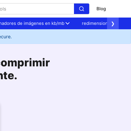
Blog
nadores de imágenes en kb/mb
redimensionadores de 
❯
ecure.
comprimir
te.