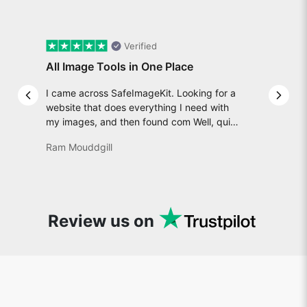
Verified
All Image Tools in One Place
I came across SafeImageKit. Looking for a
Previous slide
Next 
website that does everything I need with
my images, and then found com Well, quite
honestly, it feels like a game changer! It is
Ram Mouddgill
an incredibly high-speed, stable and easy-
to-use site. It has since become my go-to
whenever I want to edit or create images. I
would suggest to everyone who needs
snappy tools every now and then!
Review us on