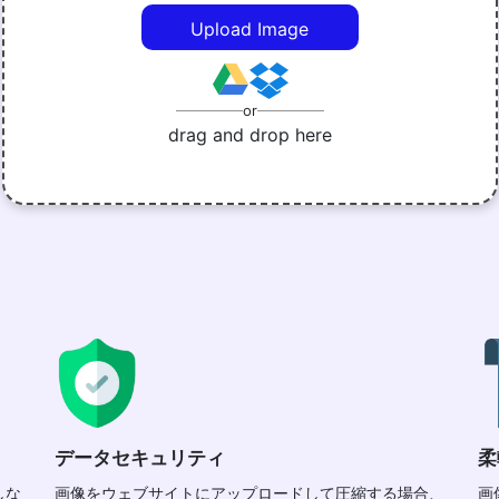
Upload Image
or
drag and drop here
データセキュリティ
柔
しな
画像をウェブサイトにアップロードして圧縮する場合、
画