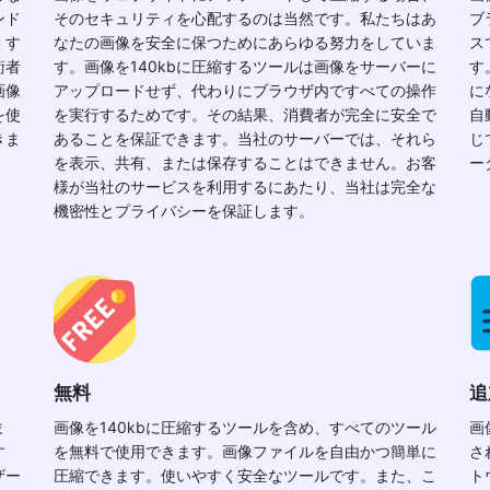
ンド
そのセキュリティを心配するのは当然です。私たちはあ
ブ
くす
なたの画像を安全に保つためにあらゆる努力をしていま
ス
術者
す。画像を140kbに圧縮するツールは画像をサーバーに
す
画像
アップロードせず、代わりにブラウザ内ですべての操作
に
を使
を実行するためです。その結果、消費者が完全に安全で
自
きま
あることを保証できます。当社のサーバーでは、それら
じ
を表示、共有、または保存することはできません。お客
ー
様が当社のサービスを利用するにあたり、当社は完全な
機密性とプライバシーを保証します。
無料
追
ま
画像を140kbに圧縮するツールを含め、すべてのツール
画
す
を無料で使用できます。画像ファイルを自由かつ簡単に
さ
ザー
圧縮できます。使いやすく安全なツールです。また、こ
ト