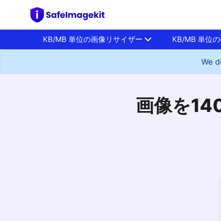
KB/MB 単位の画像リサイザー
KB/MB 単
We do
画像を14