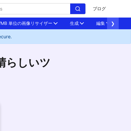
ブログ
B/MB 単位の画像リサイザー
生成
編集
❯
圧
ecure.
素晴らしいツ