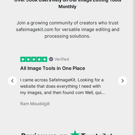
Monthly
Join a growing community of creators who trust
safeimagekit.com for versatile image editing and
processing solutions.
Verified
All Image Tools in One Place
I came across SafeImageKit. Looking for a
Previous slide
Next 
website that does everything I need with
my images, and then found com Well, quite
honestly, it feels like a game changer! It is
Ram Mouddgill
an incredibly high-speed, stable and easy-
to-use site. It has since become my go-to
whenever I want to edit or create images. I
would suggest to everyone who needs
snappy tools every now and then!