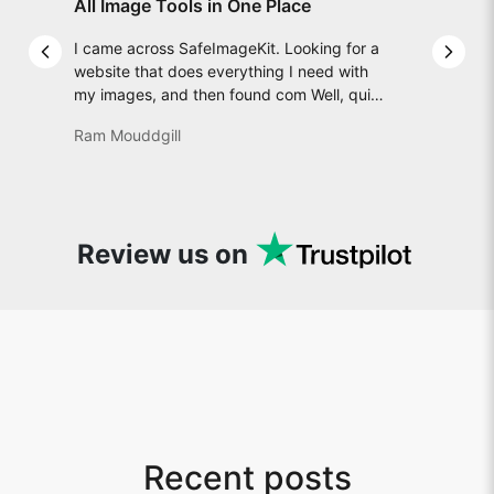
All Image Tools in One Place
I came across SafeImageKit. Looking for a
Previous slide
Next 
website that does everything I need with
my images, and then found com Well, quite
honestly, it feels like a game changer! It is
Ram Mouddgill
an incredibly high-speed, stable and easy-
to-use site. It has since become my go-to
whenever I want to edit or create images. I
would suggest to everyone who needs
snappy tools every now and then!
Review us on
Recent posts