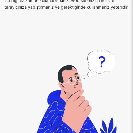
istediğiniz zaman kullanabilirsiniz. Web sitemizin URL'sini
tarayıcınıza yapıştırmanız ve gerektiğinde kullanmanız yeterlidir.