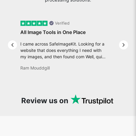
Verified
All Image Tools in One Place
I came across SafeImageKit. Looking for a
Previous slide
Next 
website that does everything I need with
my images, and then found com Well, quite
honestly, it feels like a game changer! It is
Ram Mouddgill
an incredibly high-speed, stable and easy-
to-use site. It has since become my go-to
whenever I want to edit or create images. I
would suggest to everyone who needs
snappy tools every now and then!
Review us on