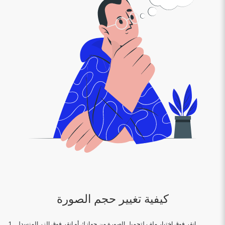
كيفية تغيير حجم الصورة
1 . انقر فوق اختيار ملف لتحميل الصورة من جهازك أو انقر فوق الزر المنسدل