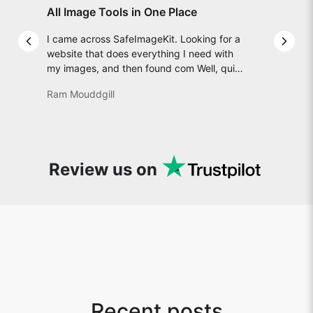
All Image Tools in One Place
I came across SafeImageKit. Looking for a
Previous slide
Next 
website that does everything I need with
my images, and then found com Well, quite
honestly, it feels like a game changer! It is
Ram Mouddgill
an incredibly high-speed, stable and easy-
to-use site. It has since become my go-to
whenever I want to edit or create images. I
would suggest to everyone who needs
snappy tools every now and then!
Review us on
Recent posts