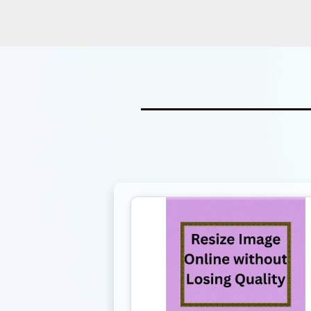
snappy tools 
and then!