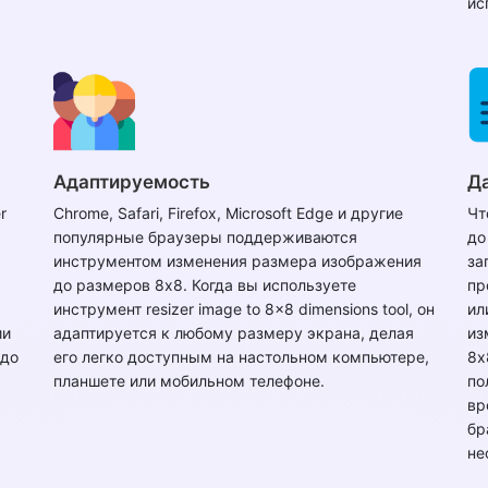
ис
Адаптируемость
Д
r
Chrome, Safari, Firefox, Microsoft Edge и другие
Чт
популярные браузеры поддерживаются
до
инструментом изменения размера изображения
за
до размеров 8x8. Когда вы используете
пр
инструмент resizer image to 8x8 dimensions tool, он
ил
ии
адаптируется к любому размеру экрана, делая
из
 до
его легко доступным на настольном компьютере,
8x
планшете или мобильном телефоне.
по
вр
бр
не