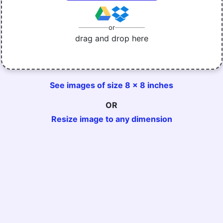
or
drag and drop here
See images of size 8 x 8 inches
OR
Resize image to any dimension