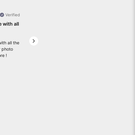
Verified
e with all
ith all the
Next slide
r photo
re !