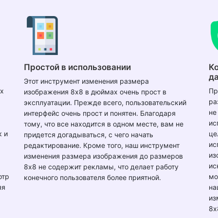
Простой в использовании
К
д
Этот инструмент изменения размера
х
Пр
изображения 8x8 в дюймах очень прост в
ра
эксплуатации. Прежде всего, пользовательский
не
интерфейс очень прост и понятен. Благодаря
ис
тому, что все находится в одном месте, вам не
к и
це
придется догадываться, с чего начать
ис
редактирование. Кроме того, наш инструмент
из
изменения размера изображения до размеров
ис
8x8 не содержит рекламы, что делает работу
отр
мо
конечного пользователя более приятной.
яя
на
из
8x