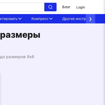
Блог
Login
ктировать
Компресс
Другие инструменты
❯
 размеры
до размеров 8x8