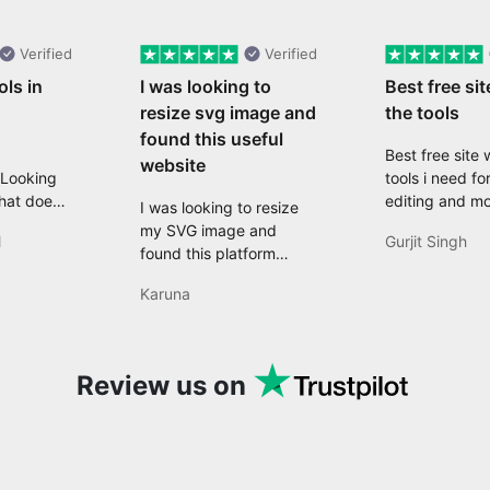
Verified
Verified
ols in
I was looking to
Best free sit
resize svg image and
the tools
found this useful
Best free site w
website
 Looking
tools i need fo
that does
editing and mo
I was looking to resize
eed with
my SVG image and
l
Gurjit Singh
d then
found this platform
, quite
which offers
ls like a
Karuna
comprehensive features
It is an
like resizing, converting,
h-speed,
compressing, editing,
sy-to-use
and many more features
Review us on
ince become
that are useful for my
ever I
projects.
 create
ld suggest
ho needs