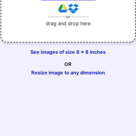
or
drag and drop here
See images of size 8 x 8 inches
OR
Resize image to any dimension