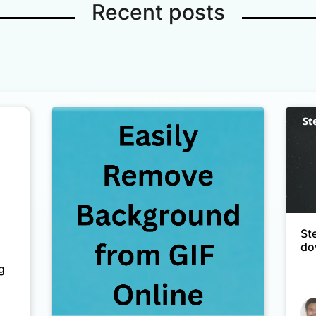
Recent posts
St
do
g