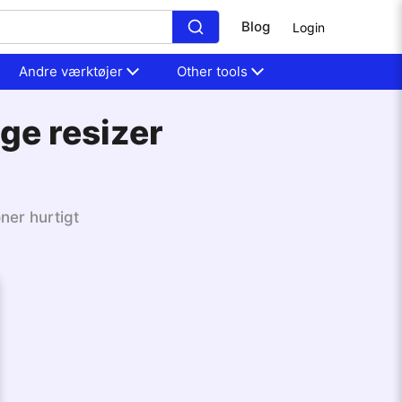
Blog
Login
Andre værktøjer
Other tools
ge resizer
ner hurtigt