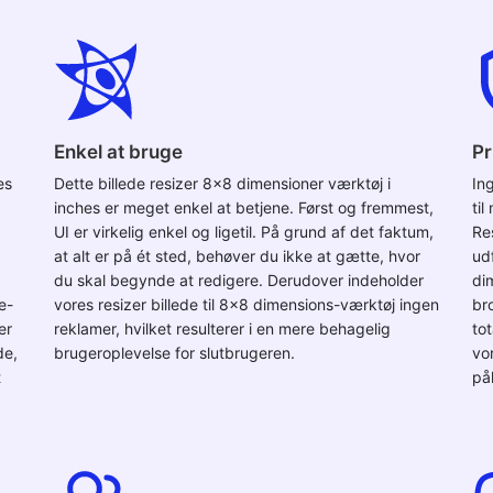
Enkel at bruge
Pr
es
Dette billede resizer 8x8 dimensioner værktøj i
In
inches er meget enkel at betjene. Først og fremmest,
ti
UI er virkelig enkel og ligetil. På grund af det faktum,
Res
at alt er på ét sted, behøver du ikke at gætte, hvor
ud
du skal begynde at redigere. Derudover indeholder
di
e-
vores resizer billede til 8x8 dimensions-værktøj ingen
bro
er
reklamer, hvilket resulterer i en mere behagelig
tot
de,
brugeroplevelse for slutbrugeren.
vo
t
pål