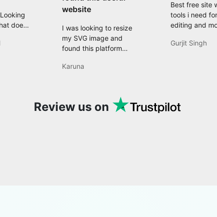
Best free site w
website
 Looking
tools i need fo
that does
editing and mo
I was looking to resize
eed with
my SVG image and
l
Gurjit Singh
d then
found this platform
, quite
which offers
ls like a
Karuna
comprehensive features
It is an
like resizing, converting,
h-speed,
compressing, editing,
sy-to-use
and many more features
Review us on
ince become
that are useful for my
ever I
projects.
 create
ld suggest
ho needs
every now