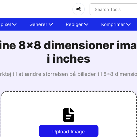
 pixel
Generer
Rediger
Komprimer
line 8x8 dimensioner ima
i inches
tøj til at ændre størrelsen på billeder til 8x8 dimensio
Upload Image