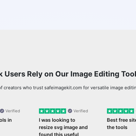
Copy Link
 Users Rely on Our Image Editing Too
 creators who trust safeimagekit.com for versatile image editi
Verified
Verified
ols in
I was looking to
Best free sit
resize svg image and
the tools
found this useful