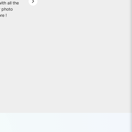
ith all the
Next slide
r photo
re !