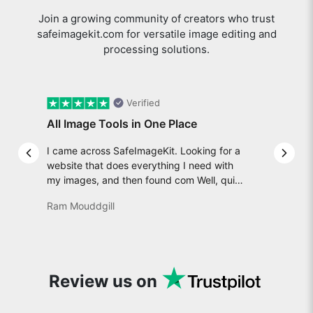
Join a growing community of creators who trust
safeimagekit.com for versatile image editing and
processing solutions.
Verified
All Image Tools in One Place
I came across SafeImageKit. Looking for a
Previous slide
Next 
website that does everything I need with
my images, and then found com Well, quite
honestly, it feels like a game changer! It is
Ram Mouddgill
an incredibly high-speed, stable and easy-
to-use site. It has since become my go-to
whenever I want to edit or create images. I
would suggest to everyone who needs
snappy tools every now and then!
Review us on