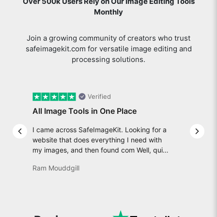
Over 500k Users Rely on Our Image Editing Tools
Monthly
Join a growing community of creators who trust
safeimagekit.com for versatile image editing and
processing solutions.
Verified
All Image Tools in One Place
I came across SafeImageKit. Looking for a
Previous slide
Next 
website that does everything I need with
my images, and then found com Well, quite
honestly, it feels like a game changer! It is
Ram Mouddgill
an incredibly high-speed, stable and easy-
to-use site. It has since become my go-to
whenever I want to edit or create images. I
would suggest to everyone who needs
snappy tools every now and then!