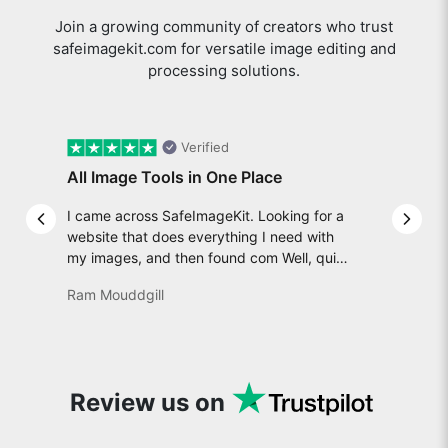
Join a growing community of creators who trust
safeimagekit.com for versatile image editing and
processing solutions.
Verified
All Image Tools in One Place
I came across SafeImageKit. Looking for a
Previous slide
Next 
website that does everything I need with
my images, and then found com Well, quite
honestly, it feels like a game changer! It is
Ram Mouddgill
an incredibly high-speed, stable and easy-
to-use site. It has since become my go-to
whenever I want to edit or create images. I
would suggest to everyone who needs
snappy tools every now and then!
Review us on