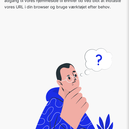
adgang til vores hjemmeside til enhver tid ved blot at indtaste
vores URL i din browser og bruge værktøjet efter behov.