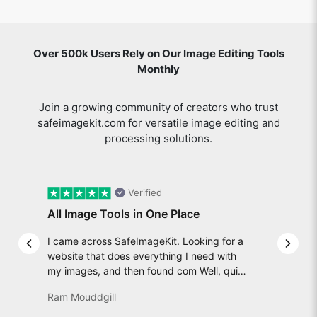
Over 500k Users Rely on Our Image Editing Tools
Monthly
Join a growing community of creators who trust
safeimagekit.com for versatile image editing and
processing solutions.
Verified
All Image Tools in One Place
I came across SafeImageKit. Looking for a
Previous slide
Next 
website that does everything I need with
my images, and then found com Well, quite
honestly, it feels like a game changer! It is
Ram Mouddgill
an incredibly high-speed, stable and easy-
to-use site. It has since become my go-to