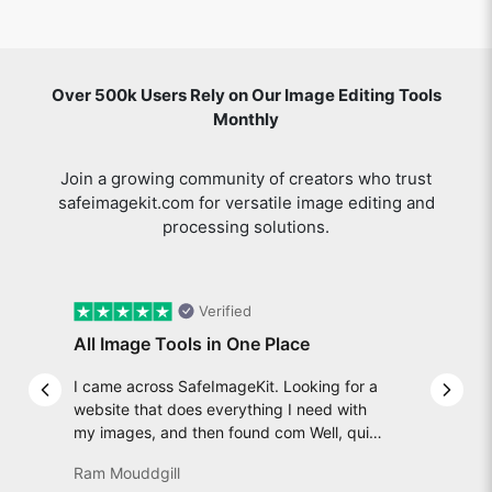
Over 500k Users Rely on Our Image Editing Tools
Monthly
Join a growing community of creators who trust
safeimagekit.com for versatile image editing and
processing solutions.
Verified
All Image Tools in One Place
I came across SafeImageKit. Looking for a
Previous slide
Next 
website that does everything I need with
my images, and then found com Well, quite
honestly, it feels like a game changer! It is
Ram Mouddgill
an incredibly high-speed, stable and easy-