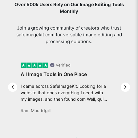
Over 500k Users Rely on Our Image Editing Tools
Monthly
Join a growing community of creators who trust
safeimagekit.com for versatile image editing and
processing solutions.
Verified
All Image Tools in One Place
I came across SafeImageKit. Looking for a
Previous slide
Next 
website that does everything I need with
my images, and then found com Well, quite
honestly, it feels like a game changer! It is
Ram Mouddgill
an incredibly high-speed, stable and easy-
to-use site. It has since become my go-to
whenever I want to edit or create images. I
would suggest to everyone who needs
snappy tools every now and then!