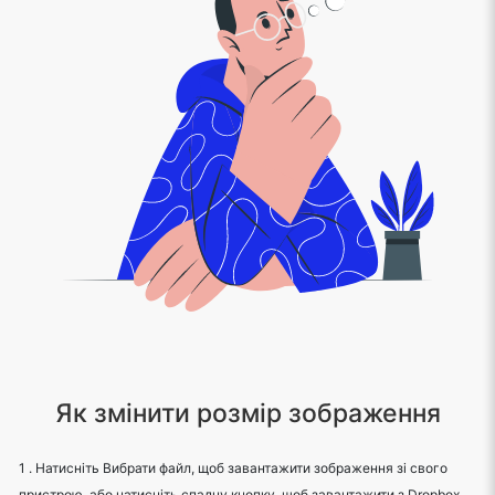
Як змінити розмір зображення
1 . Натисніть Вибрати файл, щоб завантажити зображення зі свого
пристрою, або натисніть спадну кнопку, щоб завантажити з Dropbox