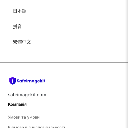
日本語
拼音
繁體中文
safeimagekit.com
Компанія
Умови та умови
Відмова від відповідальності