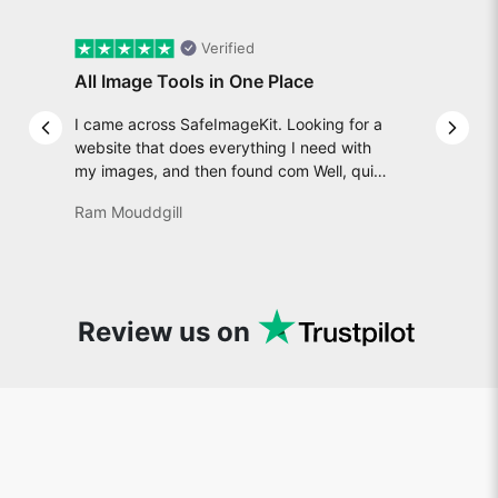
Verified
All Image Tools in One Place
I came across SafeImageKit. Looking for a
Previous slide
Next 
website that does everything I need with
my images, and then found com Well, quite
honestly, it feels like a game changer! It is
Ram Mouddgill
an incredibly high-speed, stable and easy-
to-use site. It has since become my go-to
whenever I want to edit or create images. I
would suggest to everyone who needs
snappy tools every now and then!
Review us on