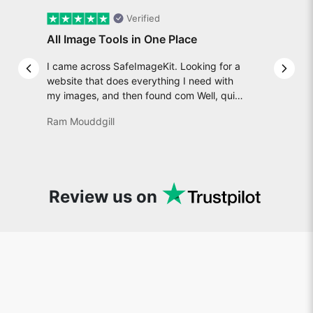
Verified
All Image Tools in One Place
I came across SafeImageKit. Looking for a
Previous slide
Next 
website that does everything I need with
my images, and then found com Well, quite
honestly, it feels like a game changer! It is
Ram Mouddgill
an incredibly high-speed, stable and easy-
to-use site. It has since become my go-to
whenever I want to edit or create images. I
would suggest to everyone who needs
snappy tools every now and then!
Review us on