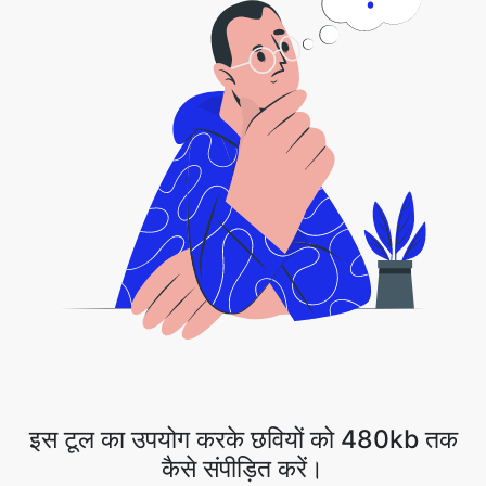
इस टूल का उपयोग करके छवियों को 480kb तक
कैसे संपीड़ित करें।
1 . छवि फ़ाइल अपलोड करें या ड्रॉप डाउन तीर पर क्लिक करें और ड्रॉपबॉक्स/गूगल ड्राइव का
चयन करें