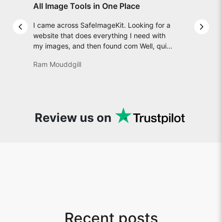
All Image Tools in One Place
I came across SafeImageKit. Looking for a
Previous slide
Next 
website that does everything I need with
my images, and then found com Well, quite
honestly, it feels like a game changer! It is
Ram Mouddgill
an incredibly high-speed, stable and easy-
to-use site. It has since become my go-to
whenever I want to edit or create images. I
would suggest to everyone who needs
snappy tools every now and then!
Review us on
Recent posts