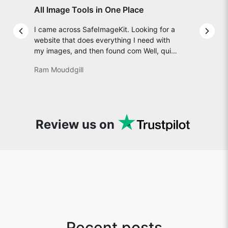
All Image Tools in One Place
I came across SafeImageKit. Looking for a
Previous slide
Next 
website that does everything I need with
my images, and then found com Well, quite
honestly, it feels like a game changer! It is
Ram Mouddgill
an incredibly high-speed, stable and easy-
to-use site. It has since become my go-to
whenever I want to edit or create images. I
would suggest to everyone who needs
snappy tools every now and then!
Review us on
Recent posts