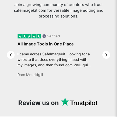
Join a growing community of creators who trust
safeimagekit.com for versatile image editing and
processing solutions.
Verified
All Image Tools in One Place
I came across SafeImageKit. Looking for a
Previous slide
Next 
website that does everything I need with
my images, and then found com Well, quite
honestly, it feels like a game changer! It is
Ram Mouddgill
an incredibly high-speed, stable and easy-
to-use site. It has since become my go-to
whenever I want to edit or create images. I
would suggest to everyone who needs
snappy tools every now and then!
Review us on